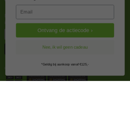
Email
Nieuws, tips en exclusieve deals rechtstreeks in je
inbox
Ontvang de actiecode ›
Email
Inschrijven
Nee, ik wil geen cadeau
*Geldig bij aankoop vanaf €125,-
Kitcentrum is trots op:
Alle prijzen zijn in EURO en excl. 21% BTW
wijzig naar incl. BTW