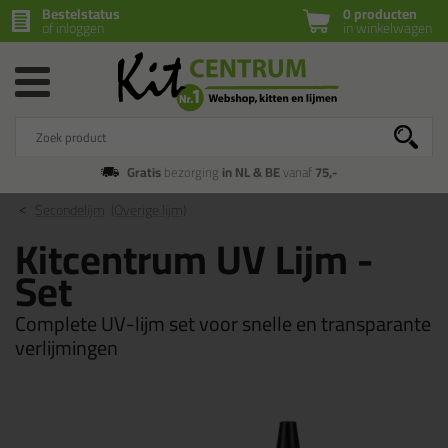
Bestelstatus
0 producten
of inloggen
in winkelwagen
Gratis
bezorging
in NL & BE
vanaf
75,-
Secondelijm
(Overige lijm)
Kitcentrum UV Lijm -
Set
Complete UV-lijm set voor snelle en transparante
verlijmingen