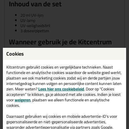
Inhoud van de set
20 ml UV-lijm
UV-lamp
UV-veiligheidsbril
3 doseerpipetten
Wanneer gebruik je de Kitcentrum
UV-lijm?
Cookies
Kitcentrum UV-lijm wordt veel gebruikt voor:
Glasverlijming
Kitcentrum gebruikt cookies en vergelijkbare technieken. Naast
Caravan- en camperruiten
functionele en analytische cookies waardoor de website goed werkt,
Kunststofverbindingen
plaatsen we ook marketing cookies zodat wij en derde partijen jouw
Elektronica en technische assemblage
internetgedrag kunnen volgen en persoonlijke content kunnen laten
Interieur- en meubeltoepassingen
zien. Meer weten?
Lees hier ons cookiebeleid
. Door op "Cookies
Verlijming van kleine componenten
accepteren" te klikken, ga je akkoord met alle cookies. Indien je kiest
Industriële toepassingen waarbij snelheid en precisie
voor
weigeren
, plaatsen we alleen functionele en analytische
belangrijk zijn
cookies.
Tips voor een optimaal resultaat
Daarnaast gebruiken wij cookies en mobiele advertentie-ID’s voor
gepersonaliseerde en niet-gepersonaliseerde advertenties,
Gebruik een UV-lamp met de juiste golflengte
waaronder advertentiepersonalisatie via partners zoals Google.
Werk altijd op schone en vetvrije ondergronden