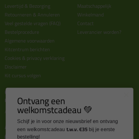
Levertijd & Bezorging
Maatschappelijk
Retourneren & Annuleren
Winkelmand
Veel gestelde vragen (FAQ)
Contact
Bestelprocedure
Leverancier worden?
Algemene voorwaarden
Kitcentrum berichten
Cookies & privacy verklaring
Disclaimer
Kit cursus volgen
Contact
Ontvang een
Kitcentrum B.V.
welkomstcadeau 💚
Alle contactgegevens >
Schijf je in voor onze nieuwsbrief en ontvang
Altijd op de hoogte blijven?
t.w.v. €35
een welkomstcadeau
bij je eerste
bestelling!