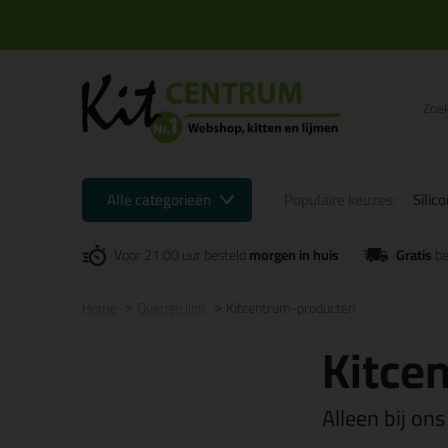
Alle categorieën
Populaire keuzes:
Silic
Voor 21:00 uur besteld
morgen in huis
Gratis
be
Home
Overige lijm
Kitcentrum-producten
Kitce
Alleen bij ons