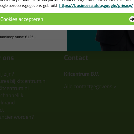
ogle persoonsgegevens gebruikt:
https://business.safety.google/privacy/
Bekijken
 de actiecode ›
Cookies accepteren
 wil geen cadeau
j aankoop vanaf €125,-
 ons
Contact
j zijn?
Kitcentrum B.V.
res bij kitcentrum.nl
Alle contactgegevens >
Kitcentrum.nl
chappelijk
elmand
ct
ancier worden?