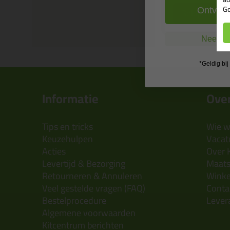
Go
Bekijken
Ontvang
Nee, ik
*Geldig bi
Informatie
Over
Tips en tricks
Wie wi
Keuzehulpen
Vacatu
Acties
Over 
Levertijd & Bezorging
Maats
Retourneren & Annuleren
Wink
Veel gestelde vragen (FAQ)
Conta
Bestelprocedure
Lever
Algemene voorwaarden
Kitcentrum berichten