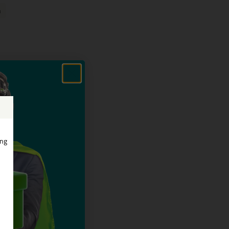
m
ing