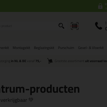
I
a
onenkit
Montagekit
Beglazingskit
Purschuim
Gevel- & Vloerkit
zorging
in NL & BE
vanaf
75,-
Grootste assortiment
uit voorraad le
ntrum-producten
 verkrijgbaar 💚