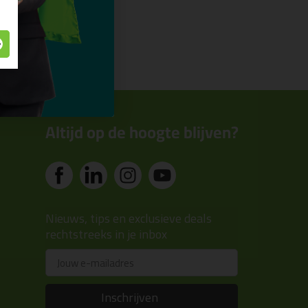
Altijd op de hoogte blijven?
Nieuws, tips en exclusieve deals
rechtstreeks in je inbox
Email
Inschrijven