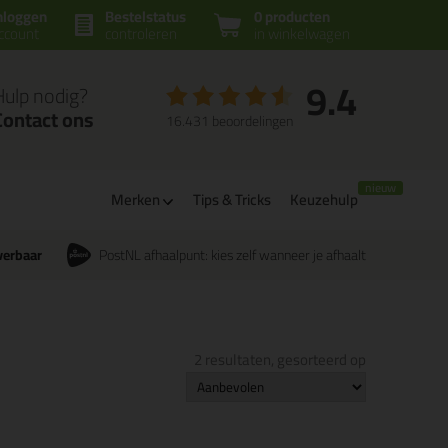
nloggen
Bestelstatus
0 producten
ccount
controleren
in winkelwagen
9.4
Hulp nodig?
Contact ons
16.431 beoordelingen
Merken
Tips & Tricks
Keuzehulp
verbaar
PostNL afhaalpunt: kies zelf wanneer je afhaalt
2 resultaten, gesorteerd op