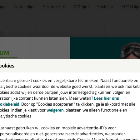
ape
Contactlijm
Secondelijm
PVC lijm
Spuitlijm
EPDM lij
ookies
een
cadeau 💚
tcentrum gebruikt cookies en vergelijkbare technieken. Naast functionele en
alytische cookies waardoor de website goed werkt, plaatsen we ook market
okies zodat wij en derde partijen jouw internetgedrag kunnen volgen en
4,
rsoonlijke content kunnen laten zien. Meer weten?
Lees hier ons
95
e nieuwsbrief en ontvang een
okiebeleid
. Door op "Cookies accepteren" te klikken, ga je akkoord met alle
v. €35,-
bij je eerste bestelling!
okies. Indien je kiest voor
weigeren
, plaatsen we alleen functionele en
k
Kitcentrum Rolmaat 5
alytische cookies.
meter
Meten is weten💡
arnaast gebruiken wij cookies en mobiele advertentie-ID’s voor
personaliseerde en niet-gepersonaliseerde advertenties, waaronder
vertentiepersonalisatie via partners zoals Google. Meer informatie over hoe