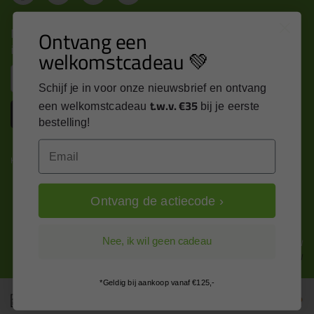
Nieuws, tips en exclusieve deals rechtstreeks in je
Ontvang een
inbox
welkomstcadeau 💚
Email
Schijf je in voor onze nieuwsbrief en ontvang
t.w.v. €35
een welkomstcadeau
bij je eerste
Inschrijven
bestelling!
Email
Kitcentrum is trots op:
Ontvang de actiecode ›
Alle prijzen zijn in EURO en excl. 21% BTW
Nee, ik wil geen cadeau
wijzig naar incl. BTW
*Geldig bij aankoop vanaf €125,-