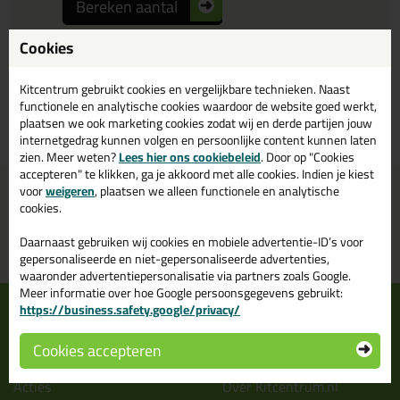
Bereken aantal
Cookies
Kitcentrum gebruikt cookies en vergelijkbare technieken. Naast
functionele en analytische cookies waardoor de website goed werkt,
Bekijk product
plaatsen we ook marketing cookies zodat wij en derde partijen jouw
internetgedrag kunnen volgen en persoonlijke content kunnen laten
zien. Meer weten?
Lees hier ons cookiebeleid
. Door op "Cookies
accepteren" te klikken, ga je akkoord met alle cookies. Indien je kiest
voor
weigeren
, plaatsen we alleen functionele en analytische
Voor 21:00 uur besteld
Gratis
bezorging in
NL & BE
morgen in huis
vanaf
75,-
cookies.
Grootste assortiment
PostNL afhaalpunt: kies zelf
Daarnaast gebruiken wij cookies en mobiele advertentie-ID’s voor
uit voorraad leverbaar
wanneer je afhaalt
gepersonaliseerde en niet-gepersonaliseerde advertenties,
waaronder advertentiepersonalisatie via partners zoals Google.
Meer informatie over hoe Google persoonsgegevens gebruikt:
Informatie
Over ons
https://business.safety.google/privacy/
Tips en tricks
Wie wij zijn?
Cookies accepteren
Keuzehulpen
Vacatures bij kitcentrum.nl
Acties
Over Kitcentrum.nl