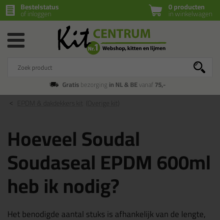
Bestelstatus
0 producten
of inloggen
in winkelwagen
Gratis
bezorging
in NL & BE
vanaf
75,-
EPDM & dakdekkers kit
(Overige kit)
Hoeveel Soudal
Soudaseal EPDM 600ml
heb ik nodig?
Het benodigde aantal stuks is afhankelijk van de lengte,