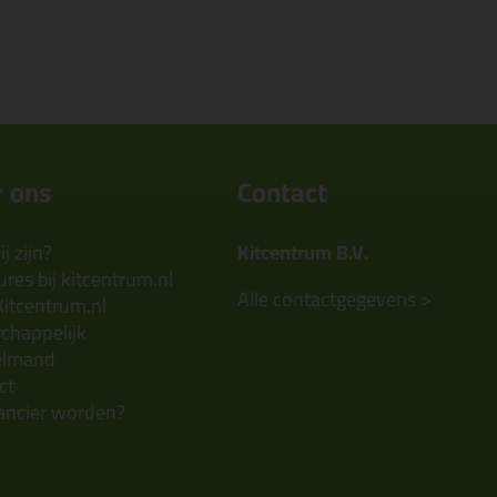
 ons
Contact
j zijn?
Kitcentrum B.V.
res bij kitcentrum.nl
Alle contactgegevens >
Kitcentrum.nl
chappelijk
elmand
ct
ancier worden?