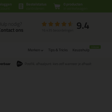
nloggen
Bestelstatus
0 producten
ccount
controleren
in winkelwagen
9.4
Hulp nodig?
Contact ons
16.435 beoordelingen
Merken
Tips & Tricks
Keuzehulp
verbaar
PostNL afhaalpunt: kies zelf wanneer je afhaalt