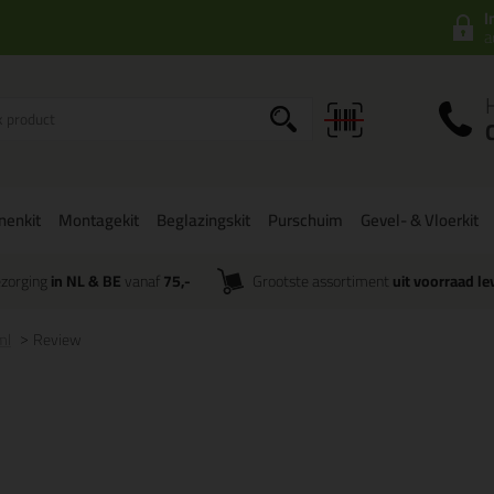
I
a
onenkit
Montagekit
Beglazingskit
Purschuim
Gevel- & Vloerkit
zorging
in NL & BE
vanaf
75,-
Grootste assortiment
uit voorraad le
ml
Review