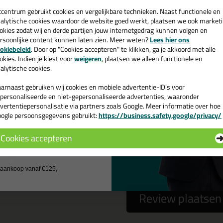
een
cadeau 💚
tcentrum gebruikt cookies en vergelijkbare technieken. Naast functionele en
alytische cookies waardoor de website goed werkt, plaatsen we ook market
okies zodat wij en derde partijen jouw internetgedrag kunnen volgen en
 gebruiken het e-mailadres alleen om contact op te nemen bij vragen)
rsoonlijke content kunnen laten zien. Meer weten?
Lees hier ons
e nieuwsbrief en ontvang een
okiebeleid
. Door op "Cookies accepteren" te klikken, ga je akkoord met alle
v. €35,-
bij je eerste bestelling!
okies. Indien je kiest voor
weigeren
, plaatsen we alleen functionele en
alytische cookies.
arnaast gebruiken wij cookies en mobiele advertentie-ID’s voor
personaliseerde en niet-gepersonaliseerde advertenties, waaronder
vertentiepersonalisatie via partners zoals Google. Meer informatie over hoe
ogle persoonsgegevens gebruikt:
https://business.safety.google/privacy/
 de actiecode ›
Cookies accepteren
 wil geen cadeau
a
nee
j aankoop vanaf €125,-
Review plaatsen