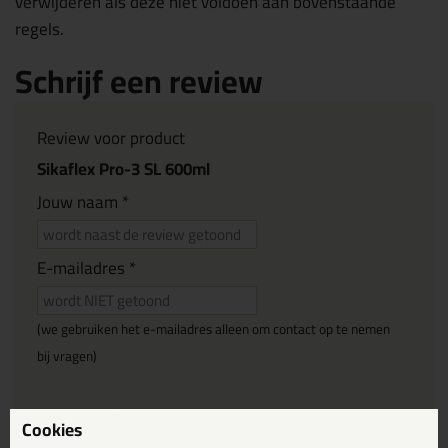
verwijderen als deze niet voldoen aan bovenstaande
regels.
Schrijf een review
Review voor product
Sikaflex Pro-3 SL 600ml
Jouw naam *
E-mailadres *
(we gebruiken het e-mailadres alleen om contact op te nemen
bij vragen)
Reviewtitel *
Cookies