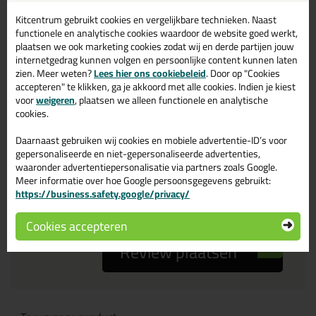
Kitcentrum gebruikt cookies en vergelijkbare technieken. Naast
Je ervaring
functionele en analytische cookies waardoor de website goed werkt,
plaatsen we ook marketing cookies zodat wij en derde partijen jouw
internetgedrag kunnen volgen en persoonlijke content kunnen laten
zien. Meer weten?
Lees hier ons cookiebeleid
. Door op "Cookies
accepteren" te klikken, ga je akkoord met alle cookies. Indien je kiest
voor
weigeren
, plaatsen we alleen functionele en analytische
cookies.
Beoordeling
Daarnaast gebruiken wij cookies en mobiele advertentie-ID’s voor
gepersonaliseerde en niet-gepersonaliseerde advertenties,
waaronder advertentiepersonalisatie via partners zoals Google.
Zou jij dit product aanbevelen bij anderen?
Meer informatie over hoe Google persoonsgegevens gebruikt:
https://business.safety.google/privacy/
ja
nee
Cookies accepteren
Review plaatsen