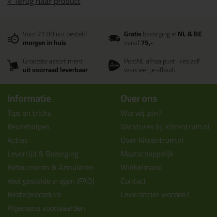
< Terug naar product
Voor 21:00 uur besteld
Gratis
bezorging in
NL & BE
morgen in huis
vanaf
75,-
Grootste assortiment
PostNL afhaalpunt: kies zelf
uit voorraad leverbaar
wanneer je afhaalt
Informatie
Over ons
Tips en tricks
Wie wij zijn?
Keuzehulpen
Vacatures bij kitcentrum.nl
Acties
Over Kitcentrum.nl
Levertijd & Bezorging
Maatschappelijk
Retourneren & Annuleren
Winkelmand
Veel gestelde vragen (FAQ)
Contact
Bestelprocedure
Leverancier worden?
Algemene voorwaarden