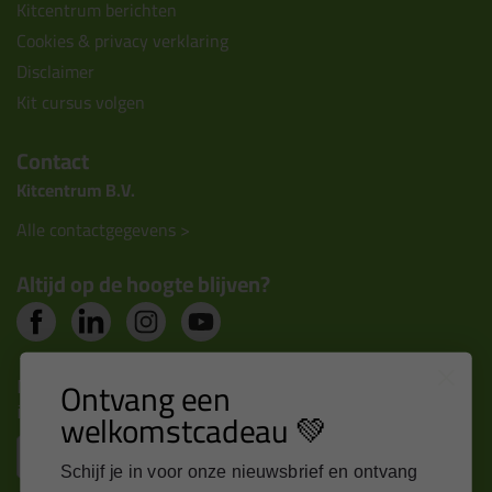
Kitcentrum berichten
Cookies & privacy verklaring
Disclaimer
Kit cursus volgen
Contact
Kitcentrum B.V.
Alle contactgegevens >
Altijd op de hoogte blijven?
Nieuws, tips en exclusieve deals rechtstreeks in je
Ontvang een
inbox
welkomstcadeau 💚
Email
Schijf je in voor onze nieuwsbrief en ontvang