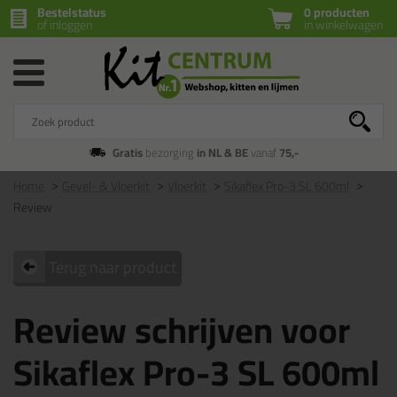
Bestelstatus
0 producten
of inloggen
in winkelwagen
Gratis
bezorging
in NL & BE
vanaf
75,-
Home
Gevel- & Vloerkit
Vloerkit
Sikaflex Pro-3 SL 600ml
Review
Terug naar product
Review schrijven voor
Sikaflex Pro-3 SL 600ml