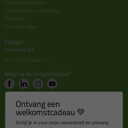
Kitcentrum berichten
Cookies & privacy verklaring
Disclaimer
Kit cursus volgen
Contact
Kitcentrum B.V.
Alle contactgegevens >
Altijd op de hoogte blijven?
Nieuws, tips en exclusieve deals rechtstreeks in je
Ontvang een
inbox
welkomstcadeau 💚
Email
Schijf je in voor onze nieuwsbrief en ontvang