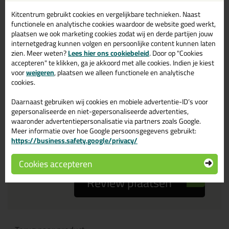
Kitcentrum gebruikt cookies en vergelijkbare technieken. Naast
Je ervaring
functionele en analytische cookies waardoor de website goed werkt,
plaatsen we ook marketing cookies zodat wij en derde partijen jouw
internetgedrag kunnen volgen en persoonlijke content kunnen laten
zien. Meer weten?
Lees hier ons cookiebeleid
. Door op "Cookies
accepteren" te klikken, ga je akkoord met alle cookies. Indien je kiest
voor
weigeren
, plaatsen we alleen functionele en analytische
cookies.
Beoordeling
Daarnaast gebruiken wij cookies en mobiele advertentie-ID’s voor
gepersonaliseerde en niet-gepersonaliseerde advertenties,
waaronder advertentiepersonalisatie via partners zoals Google.
Zou jij dit product aanbevelen bij anderen?
Meer informatie over hoe Google persoonsgegevens gebruikt:
https://business.safety.google/privacy/
ja
nee
Cookies accepteren
Review plaatsen