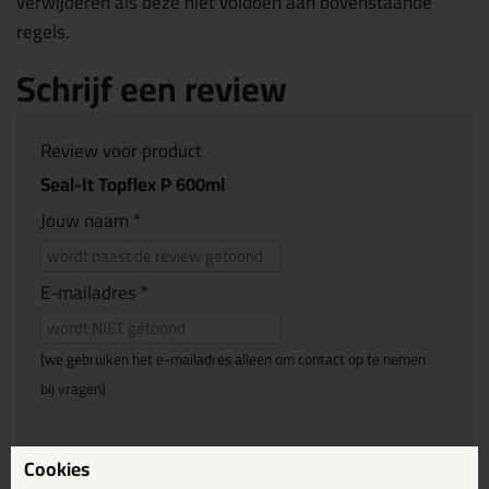
verwijderen als deze niet voldoen aan bovenstaande
regels.
Schrijf een review
Review voor product
Seal-It Topflex P 600ml
Jouw naam *
E-mailadres *
(we gebruiken het e-mailadres alleen om contact op te nemen
bij vragen)
Reviewtitel *
Cookies