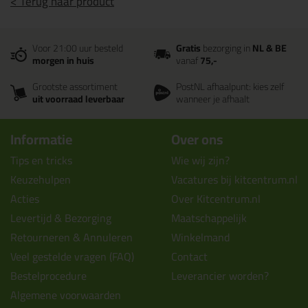
< Terug naar product
Voor 21:00 uur besteld
Gratis
bezorging in
NL & BE
morgen in huis
vanaf
75,-
Grootste assortiment
PostNL afhaalpunt: kies zelf
uit voorraad leverbaar
wanneer je afhaalt
Informatie
Over ons
Tips en tricks
Wie wij zijn?
Keuzehulpen
Vacatures bij kitcentrum.nl
Acties
Over Kitcentrum.nl
Levertijd & Bezorging
Maatschappelijk
Retourneren & Annuleren
Winkelmand
Veel gestelde vragen (FAQ)
Contact
Bestelprocedure
Leverancier worden?
Algemene voorwaarden