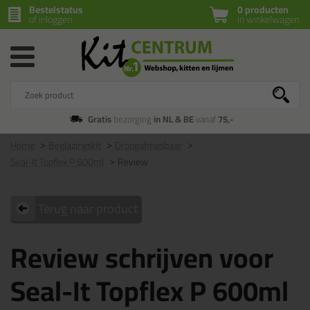
Bestelstatus
0 producten
of inloggen
in winkelwagen
Gratis
bezorging
in NL & BE
vanaf
75,-
Home
Beglazingskit
Droogafmesbaar
Seal-It Topflex P 600ml
Review
Terug naar product
Review schrijven voor
Seal-It Topflex P 600ml