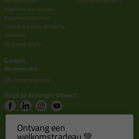
Bestelprocedure
Leverancier worden?
Algemene voorwaarden
Kitcentrum berichten
Cookies & privacy verklaring
Disclaimer
Kit cursus volgen
Contact
Kitcentrum B.V.
Alle contactgegevens >
Altijd op de hoogte blijven?
Nieuws, tips en exclusieve deals rechtstreeks in je
Ontvang een
inbox
welkomstcadeau 💚