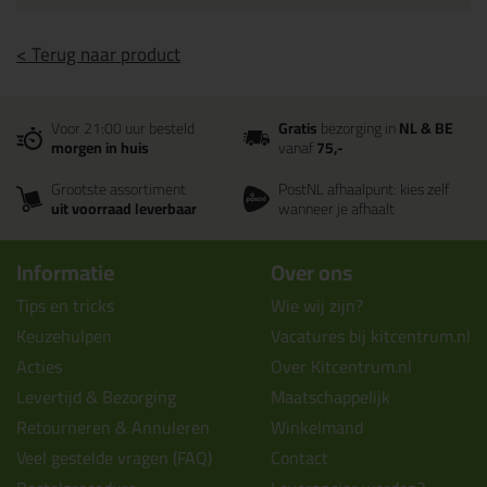
< Terug naar product
Voor 21:00 uur besteld
Gratis
bezorging in
NL & BE
morgen in huis
vanaf
75,-
Grootste assortiment
PostNL afhaalpunt: kies zelf
uit voorraad leverbaar
wanneer je afhaalt
Informatie
Over ons
Tips en tricks
Wie wij zijn?
Keuzehulpen
Vacatures bij kitcentrum.nl
Acties
Over Kitcentrum.nl
Levertijd & Bezorging
Maatschappelijk
Retourneren & Annuleren
Winkelmand
Veel gestelde vragen (FAQ)
Contact