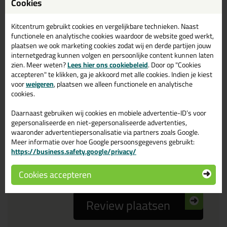
Cookies
Reviewtitel *
Kitcentrum gebruikt cookies en vergelijkbare technieken. Naast
functionele en analytische cookies waardoor de website goed werkt,
Je ervaring
plaatsen we ook marketing cookies zodat wij en derde partijen jouw
internetgedrag kunnen volgen en persoonlijke content kunnen laten
zien. Meer weten?
Lees hier ons cookiebeleid
. Door op "Cookies
accepteren" te klikken, ga je akkoord met alle cookies. Indien je kiest
voor
weigeren
, plaatsen we alleen functionele en analytische
cookies.
Daarnaast gebruiken wij cookies en mobiele advertentie-ID’s voor
Beoordeling
gepersonaliseerde en niet-gepersonaliseerde advertenties,
waaronder advertentiepersonalisatie via partners zoals Google.
Meer informatie over hoe Google persoonsgegevens gebruikt:
Zou jij dit product aanbevelen bij anderen?
https://business.safety.google/privacy/
ja
nee
Cookies accepteren
Review plaatsen