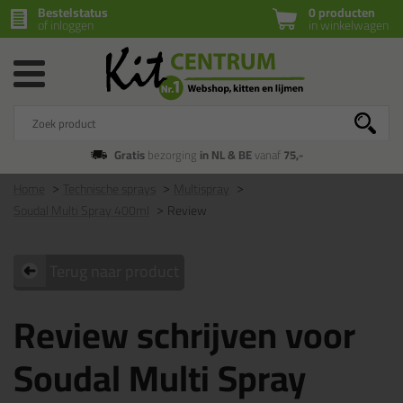
Bestelstatus
0 producten
of inloggen
in winkelwagen
Gratis
bezorging
in NL & BE
vanaf
75,-
Home
Technische sprays
Multispray
Soudal Multi Spray 400ml
Review
Terug naar product
Review schrijven voor
Soudal Multi Spray