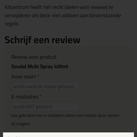
Kitcentrum heeft het recht (delen van) reviews te
verwijderen als deze niet voldoen aan bovenstaande
regels.
Schrijf een review
Review voor product
Soudal Multi Spray 400ml
Jouw naam *
E-mailadres *
(we gebruiken het e-mailadres alleen om contact op te nemen
bij vragen)