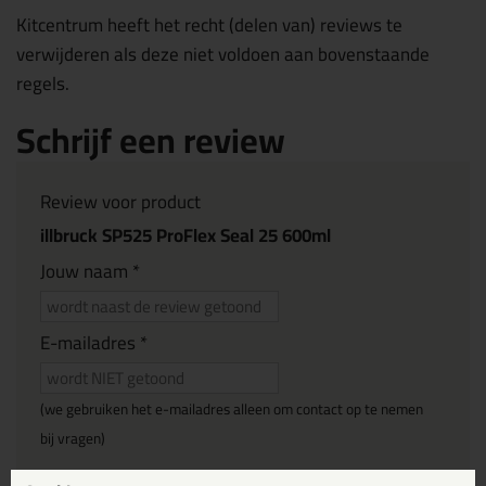
Kitcentrum heeft het recht (delen van) reviews te
verwijderen als deze niet voldoen aan bovenstaande
regels.
Schrijf een review
Review voor product
illbruck SP525 ProFlex Seal 25 600ml
Jouw naam *
E-mailadres *
(we gebruiken het e-mailadres alleen om contact op te nemen
bij vragen)