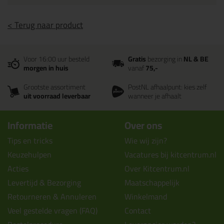
< Terug naar product
Voor 16:00 uur besteld
Gratis
bezorging in
NL & BE
morgen in huis
vanaf
75,-
Grootste assortiment
PostNL afhaalpunt: kies zelf
uit voorraad leverbaar
wanneer je afhaalt
Informatie
Over ons
Tips en tricks
Wie wij zijn?
Keuzehulpen
Vacatures bij kitcentrum.nl
Acties
Over Kitcentrum.nl
Levertijd & Bezorging
Maatschappelijk
Retourneren & Annuleren
Winkelmand
Veel gestelde vragen (FAQ)
Contact