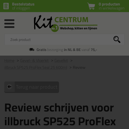
Bestelstatus
0 producten
of inloggen
in winkelwagen
Gratis
bezorging
in NL & BE
vanaf
75,-
Home
Gevel- & Vloerkit
Gevelkit
illbruck SP525 ProFlex Seal 25 600ml
Review
Terug naar product
Review schrijven voor
illbruck SP525 ProFlex