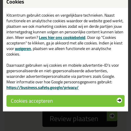
Cookies
Reviewtitel *
Kitcentrum gebruikt cookies en vergelijkbare technieken. Naast
functionele en analytische cookies waardoor de website goed werkt,
Je ervaring
plaatsen we ook marketing cookies zodat wij en derde partijen jouw
internetgedrag kunnen volgen en persoonlijke content kunnen laten
zien. Meer weten?
Lees hier ons cookiebeleid
. Door op "Cookies
accepteren" te klikken, ga je akkoord met alle cookies. Indien je kiest
voor
weigeren
, plaatsen we alleen functionele en analytische
cookies.
Daarnaast gebruiken wij cookies en mobiele advertentie-ID’s voor
Beoordeling
gepersonaliseerde en niet-gepersonaliseerde advertenties,
waaronder advertentiepersonalisatie via partners zoals Google.
Meer informatie over hoe Google persoonsgegevens gebruikt:
Zou jij dit product aanbevelen bij anderen?
https://business.safety.google/privacy/
ja
nee
Cookies accepteren
Review plaatsen