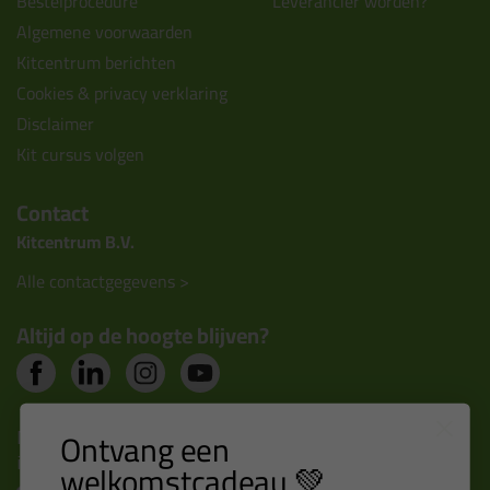
Bestelprocedure
Leverancier worden?
Algemene voorwaarden
Kitcentrum berichten
Cookies & privacy verklaring
Disclaimer
Kit cursus volgen
Contact
Kitcentrum B.V.
Alle contactgegevens >
Altijd op de hoogte blijven?
Nieuws, tips en exclusieve deals rechtstreeks in je
Ontvang een
inbox
welkomstcadeau 💚