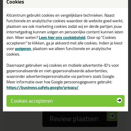
Cookies
Reviewtitel *
Kitcentrum gebruikt cookies en vergelijkbare technieken. Naast
functionele en analytische cookies waardoor de website goed werkt,
Je ervaring
plaatsen we ook marketing cookies zodat wij en derde partijen jouw
internetgedrag kunnen volgen en persoonlijke content kunnen laten
zien. Meer weten?
Lees hier ons cookiebeleid
. Door op "Cookies
accepteren" te klikken, ga je akkoord met alle cookies. Indien je kiest
voor
weigeren
, plaatsen we alleen functionele en analytische
cookies.
Daarnaast gebruiken wij cookies en mobiele advertentie-ID’s voor
Beoordeling
gepersonaliseerde en niet-gepersonaliseerde advertenties,
waaronder advertentiepersonalisatie via partners zoals Google.
Meer informatie over hoe Google persoonsgegevens gebruikt:
Zou jij dit product aanbevelen bij anderen?
https://business.safety.google/privacy/
ja
nee
Cookies accepteren
Review plaatsen