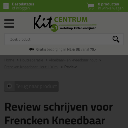
Bestelstatus
0 producten
of inloggen
in winkelwagen
Gratis
bezorging
in NL & BE
vanaf
75,-
Home
Houtreparatie
Vloeibaar- en kneedbaar hout
Frencken Kneedbaar Hout 100ml
Review
Terug naar product
Review schrijven voor
Frencken Kneedbaar