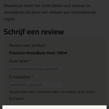
Kitcentrum heeft het recht (delen van) reviews te
verwijderen als deze niet voldoen aan bovenstaande
regels.
Schrijf een review
Review voor product
Frencken Kneedbaar Hout 100ml
Jouw naam *
E-mailadres *
(we gebruiken het e-mailadres alleen om contact op te nemen
bij vragen)