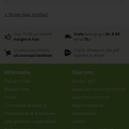
< Terug naar product
Voor 16:00 uur besteld
Gratis
bezorging in
NL & BE
morgen in huis
vanaf
75,-
Grootste assortiment
PostNL afhaalpunt: kies zelf
uit voorraad leverbaar
wanneer je afhaalt
Informatie
Over ons
Tips en tricks
Wie wij zijn?
Keuzehulpen
Vacatures bij kitcentrum.nl
Acties
Over Kitcentrum.nl
Levertijd & Bezorging
Maatschappelijk
Retourneren & Annuleren
Winkelmand
Veel gestelde vragen (FAQ)
Contact