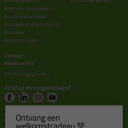
Bestelprocedure
Leverancier worden?
Algemene voorwaarden
Kitcentrum berichten
Cookies & privacy verklaring
Disclaimer
Kit cursus volgen
Contact
Kitcentrum B.V.
Alle contactgegevens >
Altijd op de hoogte blijven?
Nieuws, tips en exclusieve deals rechtstreeks in je
Ontvang een
inbox
welkomstcadeau 💚