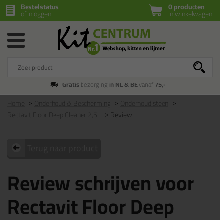
Bestelstatus
0 producten
of inloggen
in winkelwagen
Gratis
bezorging
in NL & BE
vanaf
75,-
Home
Onderhoud & Bescherming
Onderhoud steen
Rectavit Floor Deep Cleaner 2,5L
Review
Terug naar product
Review schrijven voor
Rectavit Floor Deep