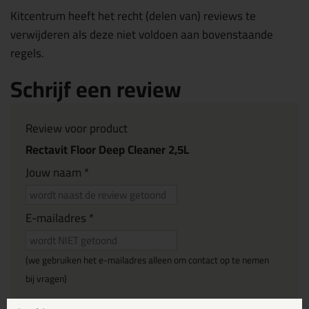
Kitcentrum heeft het recht (delen van) reviews te
verwijderen als deze niet voldoen aan bovenstaande
regels.
Schrijf een review
Review voor product
Rectavit Floor Deep Cleaner 2,5L
Jouw naam *
E-mailadres *
(we gebruiken het e-mailadres alleen om contact op te nemen
bij vragen)