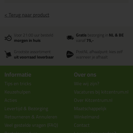
< Terug naar product
Voor 21:00 uur besteld
Gratis
bezorging in
NL & BE
morgen in huis
vanaf
75,-
Grootste assortiment
PostNL afhaalpunt: kies zelf
uit voorraad leverbaar
wanneer je afhaalt
Informatie
Over ons
Tips en tricks
Wie wij zijn?
Keuzehulpen
Vacatures bij kitcentrum.nl
Acties
Over Kitcentrum.nl
Levertijd & Bezorging
Maatschappelijk
Retourneren & Annuleren
Winkelmand
Veel gestelde vragen (FAQ)
Contact