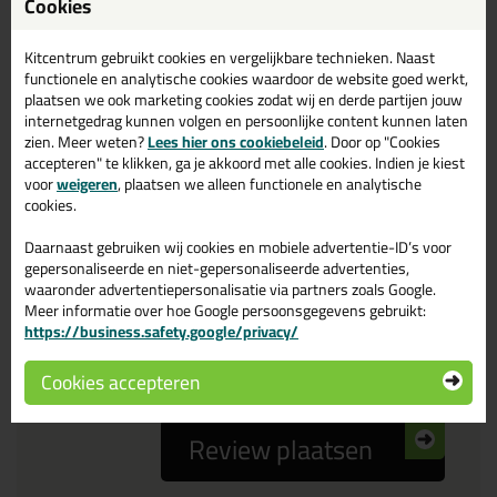
Cookies
Reviewtitel *
Kitcentrum gebruikt cookies en vergelijkbare technieken. Naast
functionele en analytische cookies waardoor de website goed werkt,
Je ervaring
plaatsen we ook marketing cookies zodat wij en derde partijen jouw
internetgedrag kunnen volgen en persoonlijke content kunnen laten
zien. Meer weten?
Lees hier ons cookiebeleid
. Door op "Cookies
accepteren" te klikken, ga je akkoord met alle cookies. Indien je kiest
voor
weigeren
, plaatsen we alleen functionele en analytische
cookies.
Daarnaast gebruiken wij cookies en mobiele advertentie-ID’s voor
Beoordeling
gepersonaliseerde en niet-gepersonaliseerde advertenties,
waaronder advertentiepersonalisatie via partners zoals Google.
Meer informatie over hoe Google persoonsgegevens gebruikt:
Zou jij dit product aanbevelen bij anderen?
https://business.safety.google/privacy/
ja
nee
Cookies accepteren
Review plaatsen