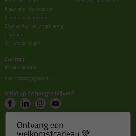
Bestelprocedure
Leverancier worden?
Algemene voorwaarden
Kitcentrum berichten
Cookies & privacy verklaring
Disclaimer
Kit cursus volgen
Contact
Kitcentrum B.V.
Alle contactgegevens >
Altijd op de hoogte blijven?
Nieuws, tips en exclusieve deals rechtstreeks in je
Ontvang een
inbox
welkomstcadeau 💚