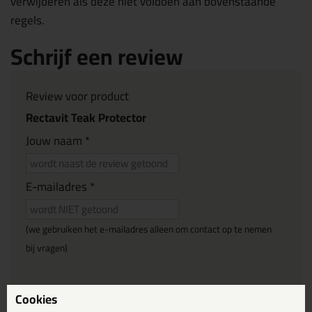
verwijderen als deze niet voldoen aan bovenstaande
regels.
Schrijf een review
Review voor product
Rectavit Teak Protector
Jouw naam *
E-mailadres *
(we gebruiken het e-mailadres alleen om contact op te nemen
bij vragen)
Reviewtitel *
Cookies