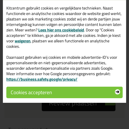
Kitcentrum gebruikt cookies en vergelijkbare technieken. Naast
Je ervaring
functionele en analytische cookies waardoor de website goed werkt,
plaatsen we ook marketing cookies zodat wij en derde partijen jouw
internetgedrag kunnen volgen en persoonlijke content kunnen laten
zien. Meer weten?
Lees hier ons cookiebeleid
. Door op "Cookies
accepteren" te klikken, ga je akkoord met alle cookies. Indien je kiest
voor
weigeren
, plaatsen we alleen functionele en analytische
cookies.
Beoordeling
Daarnaast gebruiken wij cookies en mobiele advertentie-ID’s voor
gepersonaliseerde en niet-gepersonaliseerde advertenties,
waaronder advertentiepersonalisatie via partners zoals Google.
Zou jij dit product aanbevelen bij anderen?
Meer informatie over hoe Google persoonsgegevens gebruikt:
https://business.safety.google/privacy/
ja
nee
Cookies accepteren
Review plaatsen