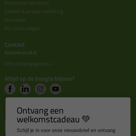
Kitcentrum berichten
Cookies & privacy verklaring
Disclaimer
Kit cursus volgen
Contact
Kitcentrum B.V.
Alle contactgegevens >
Altijd op de hoogte blijven?
Nieuws, tips en exclusieve deals rechtstreeks in je
Ontvang een
inbox
welkomstcadeau 💚
Email
Schijf je in voor onze nieuwsbrief en ontvang