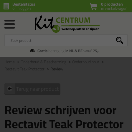
Bestelstatus
0 producten
of inloggen
in winkelwagen
Gratis
bezorging
in NL & BE
vanaf
75,-
Home
Onderhoud & Bescherming
Onderhoud hout
Rectavit Teak Protector
Review
Terug naar product
Review schrijven voor
Rectavit Teak Protector