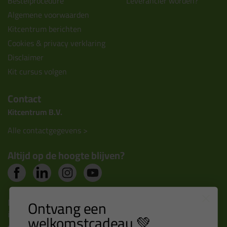
Bestelprocedure
Leverancier worden?
Algemene voorwaarden
Kitcentrum berichten
Cookies & privacy verklaring
Disclaimer
Kit cursus volgen
Contact
Kitcentrum B.V.
Alle contactgegevens >
Altijd op de hoogte blijven?
Nieuws, tips en exclusieve deals rechtstreeks in je
Ontvang een
inbox
welkomstcadeau 💚