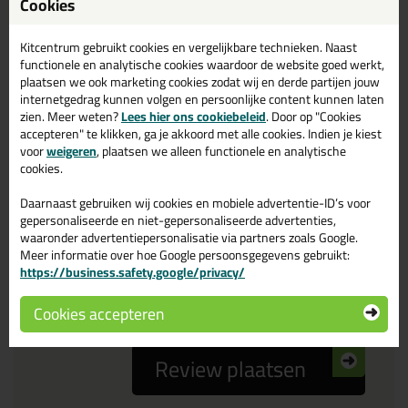
Cookies
Reviewtitel *
Kitcentrum gebruikt cookies en vergelijkbare technieken. Naast
functionele en analytische cookies waardoor de website goed werkt,
Je ervaring
plaatsen we ook marketing cookies zodat wij en derde partijen jouw
internetgedrag kunnen volgen en persoonlijke content kunnen laten
zien. Meer weten?
Lees hier ons cookiebeleid
. Door op "Cookies
accepteren" te klikken, ga je akkoord met alle cookies. Indien je kiest
voor
weigeren
, plaatsen we alleen functionele en analytische
cookies.
Daarnaast gebruiken wij cookies en mobiele advertentie-ID’s voor
Beoordeling
gepersonaliseerde en niet-gepersonaliseerde advertenties,
waaronder advertentiepersonalisatie via partners zoals Google.
Meer informatie over hoe Google persoonsgegevens gebruikt:
Zou jij dit product aanbevelen bij anderen?
https://business.safety.google/privacy/
ja
nee
Cookies accepteren
Review plaatsen