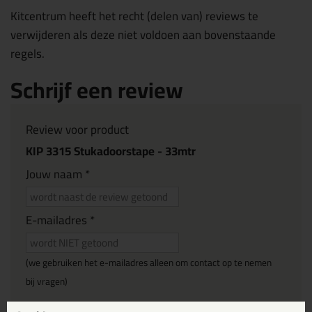
Kitcentrum heeft het recht (delen van) reviews te
verwijderen als deze niet voldoen aan bovenstaande
regels.
Schrijf een review
Review voor product
KIP 3315 Stukadoorstape - 33mtr
Jouw naam *
E-mailadres *
(we gebruiken het e-mailadres alleen om contact op te nemen
bij vragen)