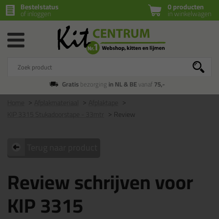
Bestelstatus
0 producten
of inloggen
in winkelwagen
Gratis
bezorging
in NL & BE
vanaf
75,-
Home
Afplakmateriaal
Afplaktape
KIP 3315 Stukadoorstape - 33mtr
Review
Terug naar product
Review schrijven voor
KIP 3315