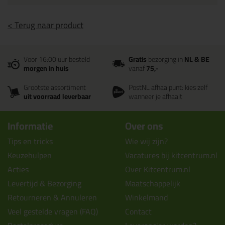
< Terug naar product
Voor 16:00 uur besteld
Gratis
bezorging in
NL & BE
morgen in huis
vanaf
75,-
Grootste assortiment
PostNL afhaalpunt: kies zelf
uit voorraad leverbaar
wanneer je afhaalt
Informatie
Over ons
Tips en tricks
Wie wij zijn?
Keuzehulpen
Vacatures bij kitcentrum.nl
Acties
Over Kitcentrum.nl
Levertijd & Bezorging
Maatschappelijk
Retourneren & Annuleren
Winkelmand
Veel gestelde vragen (FAQ)
Contact