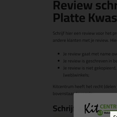
Review schr
Platte Kwas
Schrijf hier een review voor het p
andere klanten met je review. Hier
Je review gaat met name ove
Je review is geschreven in b
Je review is niet gekopieerd
(web)winkels;
Kitcentrum heeft het recht (delen
bovenstaande regels.
Schrijf een revie
C