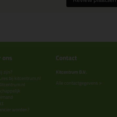
 ons
Contact
j zijn?
Kitcentrum B.V.
res bij kitcentrum.nl
Alle contactgegevens >
Kitcentrum.nl
chappelijk
elmand
ct
ancier worden?