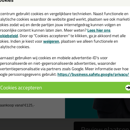
een
ZA Classic Soft Platte Kwast
cadeau 💚
tcentrum gebruikt cookies en vergelijkbare technieken. Naast functionele en
alytische cookies waardoor de website goed werkt, plaatsen we ook market
okies zodat wij en derde partijen jouw internetgedrag kunnen volgen en
rsoonlijke content kunnen laten zien. Meer weten?
Lees hier ons
e nieuwsbrief en ontvang een
okiebeleid
. Door op "Cookies accepteren" te klikken, ga je akkoord met alle
 gebruiken het e-mailadres alleen om contact op te nemen bij vragen)
v. €35,-
bij je eerste bestelling!
okies. Indien je kiest voor
weigeren
, plaatsen we alleen functionele en
alytische cookies.
arnaast gebruiken wij cookies en mobiele advertentie-ID’s voor
personaliseerde en niet-gepersonaliseerde advertenties, waaronder
vertentiepersonalisatie via partners zoals Google. Meer informatie over hoe
ogle persoonsgegevens gebruikt:
https://business.safety.google/privacy/
 de actiecode ›
Cookies accepteren
 wil geen cadeau
a
nee
j aankoop vanaf €125,-
Review plaatsen