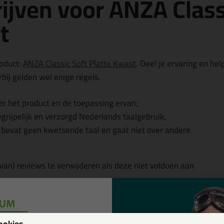
ijven voor ANZA Class
t
roduct:
ANZA Classic Soft Platte Kwast
. Deel je ervaring en hel
bij gelden wel enige regels.
r het product en de toepassing ervan;
egrijpelijk en verzorgd Nederlands taalgebruik;
, bevat geen kwetsende taal en gaat niet over andere
 van) reviews te verwijderen als deze niet voldoen aan
w
ookies