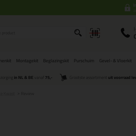
I
a
onenkit
Montagekit
Beglazingskit
Purschuim
Gevel- & Vloerkit
zorging
in NL & BE
vanaf
75,-
Grootste assortiment
uit voorraad le
tte Kwast
Review