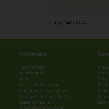
< Terug naar product
Informatie
Over
Tips en tricks
Wie wi
Keuzehulpen
Vacatu
Acties
Over 
Levertijd & Bezorging
Maats
Retourneren & Annuleren
Wink
Veel gestelde vragen (FAQ)
Conta
Bestelprocedure
Lever
Algemene voorwaarden