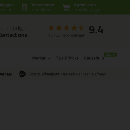
nloggen
Bestelstatus
0 producten
ccount
controleren
in winkelwagen
9.4
Hulp nodig?
Contact ons
16.430 beoordelingen
Merken
Tips & Tricks
Keuzehulp
verbaar
PostNL afhaalpunt: kies zelf wanneer je afhaalt