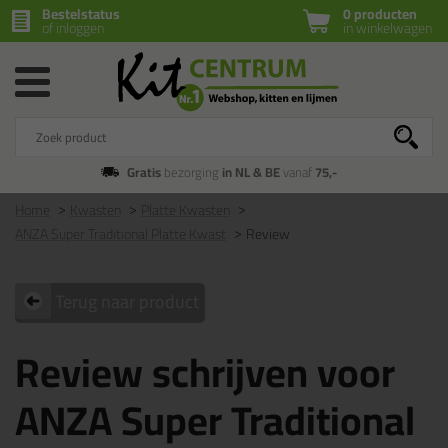
Bestelstatus
0 producten
of inloggen
in winkelwagen
Gratis
bezorging
in NL & BE
vanaf
75,-
Home
Kwasten
Platte Kwasten
ANZA Super Traditional Platte Kwast
Review
Terug naar product
Review schrijven voor
ANZA Super Traditional