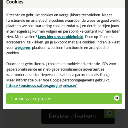
Cookies
Reviewtitel *
Kitcentrum gebruikt cookies en vergelijkbare technieken. Naast
functionele en analytische cookies waardoor de website goed werkt,
Je ervaring
plaatsen we ook marketing cookies zodat wij en derde partijen jouw
internetgedrag kunnen volgen en persoonlijke content kunnen laten
zien. Meer weten?
Lees hier ons cookiebeleid
. Door op "Cookies
accepteren" te klikken, ga je akkoord met alle cookies. Indien je kiest
voor
weigeren
, plaatsen we alleen functionele en analytische
cookies.
Daarnaast gebruiken wij cookies en mobiele advertentie-ID’s voor
Beoordeling
gepersonaliseerde en niet-gepersonaliseerde advertenties,
waaronder advertentiepersonalisatie via partners zoals Google.
Meer informatie over hoe Google persoonsgegevens gebruikt:
Zou jij dit product aanbevelen bij anderen?
https://business.safety.google/privacy/
ja
nee
Cookies accepteren
Review plaatsen