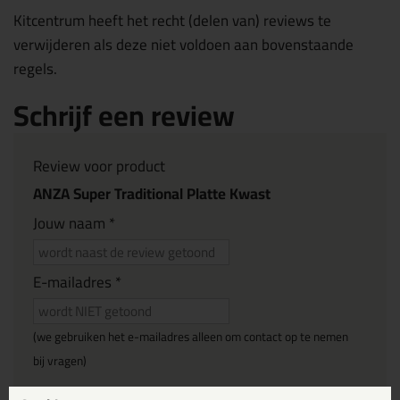
Kitcentrum heeft het recht (delen van) reviews te
verwijderen als deze niet voldoen aan bovenstaande
regels.
Schrijf een review
Review voor product
ANZA Super Traditional Platte Kwast
Jouw naam *
E-mailadres *
(we gebruiken het e-mailadres alleen om contact op te nemen
bij vragen)