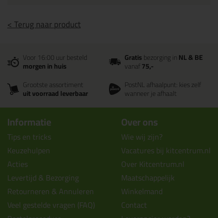
< Terug naar product
Voor 16:00 uur besteld
Gratis
bezorging in
NL & BE
morgen in huis
vanaf
75,-
Grootste assortiment
PostNL afhaalpunt: kies zelf
uit voorraad leverbaar
wanneer je afhaalt
Informatie
Over ons
Tips en tricks
Wie wij zijn?
Keuzehulpen
Vacatures bij kitcentrum.nl
Acties
Over Kitcentrum.nl
Levertijd & Bezorging
Maatschappelijk
Retourneren & Annuleren
Winkelmand
Veel gestelde vragen (FAQ)
Contact