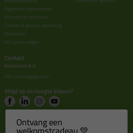
Bestelprocedure
Leverancier worden?
Algemene voorwaarden
Kitcentrum berichten
Cookies & privacy verklaring
Disclaimer
Kit cursus volgen
Contact
Kitcentrum B.V.
Alle contactgegevens >
Altijd op de hoogte blijven?
Nieuws, tips en exclusieve deals rechtstreeks in je
Ontvang een
inbox
welkomstcadeau 💚