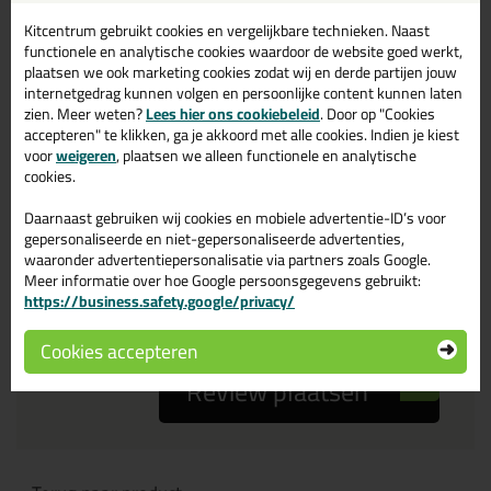
Kitcentrum gebruikt cookies en vergelijkbare technieken. Naast
Je ervaring
functionele en analytische cookies waardoor de website goed werkt,
plaatsen we ook marketing cookies zodat wij en derde partijen jouw
internetgedrag kunnen volgen en persoonlijke content kunnen laten
zien. Meer weten?
Lees hier ons cookiebeleid
. Door op "Cookies
accepteren" te klikken, ga je akkoord met alle cookies. Indien je kiest
voor
weigeren
, plaatsen we alleen functionele en analytische
cookies.
Beoordeling
Daarnaast gebruiken wij cookies en mobiele advertentie-ID’s voor
gepersonaliseerde en niet-gepersonaliseerde advertenties,
waaronder advertentiepersonalisatie via partners zoals Google.
Zou jij dit product aanbevelen bij anderen?
Meer informatie over hoe Google persoonsgegevens gebruikt:
https://business.safety.google/privacy/
ja
nee
Cookies accepteren
Review plaatsen