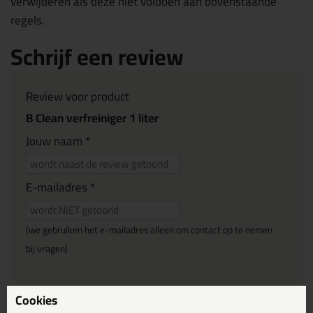
verwijderen als deze niet voldoen aan bovenstaande
regels.
Schrijf een review
Review voor product
B Clean verfreiniger 1 liter
Jouw naam *
E-mailadres *
(we gebruiken het e-mailadres alleen om contact op te nemen
bij vragen)
Reviewtitel *
Cookies