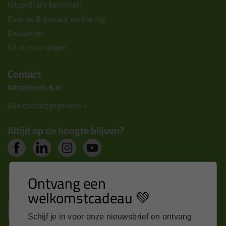
Kitcentrum berichten
Cookies & privacy verklaring
Disclaimer
Kit cursus volgen
Contact
Kitcentrum B.V.
Alle contactgegevens >
Altijd op de hoogte blijven?
Nieuws, tips en exclusieve deals rechtstreeks in je
Ontvang een
inbox
welkomstcadeau 💚
Email
Schijf je in voor onze nieuwsbrief en ontvang