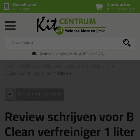
Bestelstatus
0 producten
of inloggen
in winkelwagen
Gratis
bezorging
in NL & BE
vanaf
75,-
Home
Overige schildersbenodigdheden
Verfreinigers
B Clean verfreiniger 1 liter
Review
Terug naar product
Review schrijven voor B
Clean verfreiniger 1 liter