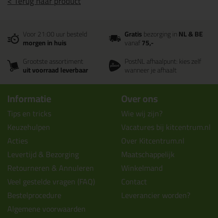
< Terug naar product
Voor 21:00 uur besteld
Gratis
bezorging in
NL & BE
morgen in huis
vanaf
75,-
Grootste assortiment
PostNL afhaalpunt: kies zelf
uit voorraad leverbaar
wanneer je afhaalt
Informatie
Over ons
Tips en tricks
Wie wij zijn?
Keuzehulpen
Vacatures bij kitcentrum.nl
Acties
Over Kitcentrum.nl
Levertijd & Bezorging
Maatschappelijk
Retourneren & Annuleren
Winkelmand
Veel gestelde vragen (FAQ)
Contact
Bestelprocedure
Leverancier worden?
Algemene voorwaarden