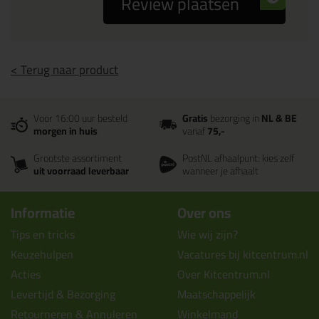
Review plaatsen
< Terug naar product
Voor 16:00 uur besteld
Gratis
bezorging in
NL & BE
morgen in huis
vanaf
75,-
Grootste assortiment
PostNL afhaalpunt: kies zelf
uit voorraad leverbaar
wanneer je afhaalt
Informatie
Over ons
Tips en tricks
Wie wij zijn?
Keuzehulpen
Vacatures bij kitcentrum.nl
Acties
Over Kitcentrum.nl
Levertijd & Bezorging
Maatschappelijk
Retourneren & Annuleren
Winkelmand