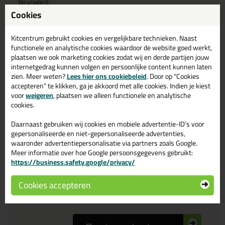
bij vragen)
Cookies
Reviewtitel *
Kitcentrum gebruikt cookies en vergelijkbare technieken. Naast
functionele en analytische cookies waardoor de website goed werkt,
plaatsen we ook marketing cookies zodat wij en derde partijen jouw
Je ervaring
internetgedrag kunnen volgen en persoonlijke content kunnen laten
zien. Meer weten?
Lees hier ons cookiebeleid
. Door op "Cookies
accepteren" te klikken, ga je akkoord met alle cookies. Indien je kiest
voor
weigeren
, plaatsen we alleen functionele en analytische
cookies.
Daarnaast gebruiken wij cookies en mobiele advertentie-ID’s voor
gepersonaliseerde en niet-gepersonaliseerde advertenties,
Beoordeling
waaronder advertentiepersonalisatie via partners zoals Google.
Meer informatie over hoe Google persoonsgegevens gebruikt:
https://business.safety.google/privacy/
Zou jij dit product aanbevelen bij anderen?
Cookies accepteren
ja
nee