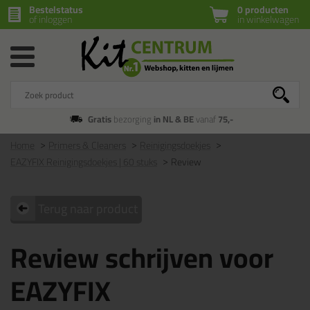
Bestelstatus
0 producten
of inloggen
in winkelwagen
Gratis
bezorging
in NL & BE
vanaf
75,-
Home
Primers & Cleaners
Reinigingsdoekjes
EAZYFIX Reinigingsdoekjes | 60 stuks
Review
Terug naar product
Review schrijven voor
EAZYFIX