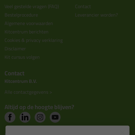
Veel gestelde vragen (FAQ)
Contact
Bestelprocedure
Leverancier worden?
Algemene voorwaarden
Kitcentrum berichten
Cookies & privacy verklaring
Disclaimer
Kit cursus volgen
Contact
Kitcentrum B.V.
Alle contactgegevens >
Altijd op de hoogte blijven?
Nieuws, tips en exclusieve deals rechtstreeks in je