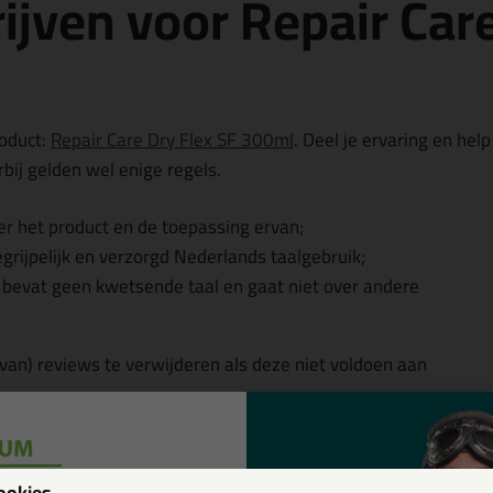
ijven voor Repair Care
roduct:
Repair Care Dry Flex SF 300ml
. Deel je ervaring en help
bij gelden wel enige regels.
r het product en de toepassing ervan;
egrijpelijk en verzorgd Nederlands taalgebruik;
, bevat geen kwetsende taal en gaat niet over andere
 van) reviews te verwijderen als deze niet voldoen aan
w
ookies