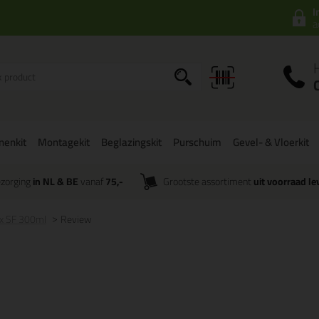
I
a
onenkit
Montagekit
Beglazingskit
Purschuim
Gevel- & Vloerkit
zorging
in NL & BE
vanaf
75,-
Grootste assortiment
uit voorraad le
ex SF 300ml
Review