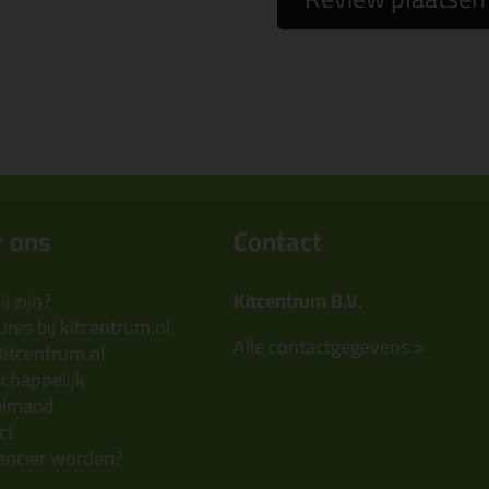
 ons
Contact
j zijn?
Kitcentrum B.V.
res bij kitcentrum.nl
Alle contactgegevens >
Kitcentrum.nl
chappelijk
elmand
ct
ancier worden?