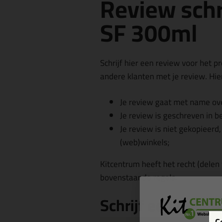
Review schr
SF 300ml
Schrijf hier een review voor het p
andere klanten met je review. Hier
Je review gaat met name ove
Je review is geschreven in b
Je review is niet gekopieerd
(web)winkels;
Kitcentrum heeft het recht (delen
bovenstaande regels.
Schrijf een revie
C