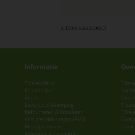
< Terug naar product
Informatie
Over
Tips en tricks
Wie wi
Keuzehulpen
Vacatu
Acties
Over 
Levertijd & Bezorging
Maats
Retourneren & Annuleren
Wink
Veel gestelde vragen (FAQ)
Conta
Bestelprocedure
Lever
Algemene voorwaarden