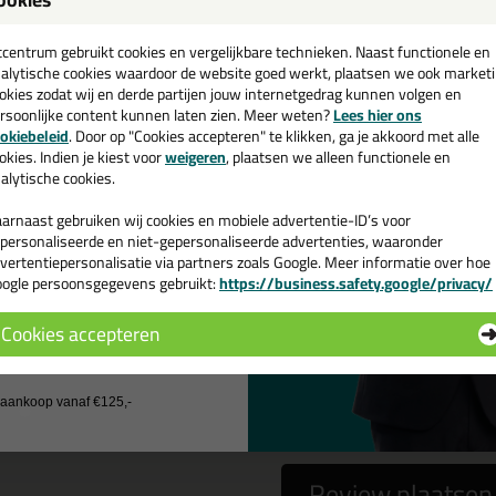
een
pair Care Dry Flex SF 300ml
cadeau 💚
tcentrum gebruikt cookies en vergelijkbare technieken. Naast functionele en
alytische cookies waardoor de website goed werkt, plaatsen we ook market
okies zodat wij en derde partijen jouw internetgedrag kunnen volgen en
rsoonlijke content kunnen laten zien. Meer weten?
Lees hier ons
e nieuwsbrief en ontvang een
okiebeleid
. Door op "Cookies accepteren" te klikken, ga je akkoord met alle
 gebruiken het e-mailadres alleen om contact op te nemen bij vragen)
v. €35,-
bij je eerste bestelling!
okies. Indien je kiest voor
weigeren
, plaatsen we alleen functionele en
alytische cookies.
arnaast gebruiken wij cookies en mobiele advertentie-ID’s voor
personaliseerde en niet-gepersonaliseerde advertenties, waaronder
vertentiepersonalisatie via partners zoals Google. Meer informatie over hoe
ogle persoonsgegevens gebruikt:
https://business.safety.google/privacy/
 de actiecode ›
Cookies accepteren
 wil geen cadeau
a
nee
j aankoop vanaf €125,-
Review plaatsen