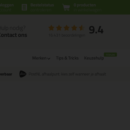
nloggen
Bestelstatus
0 producten
ccount
controleren
in winkelwagen
9.4
Hulp nodig?
Contact ons
16.431 beoordelingen
Merken
Tips & Tricks
Keuzehulp
verbaar
PostNL afhaalpunt: kies zelf wanneer je afhaalt