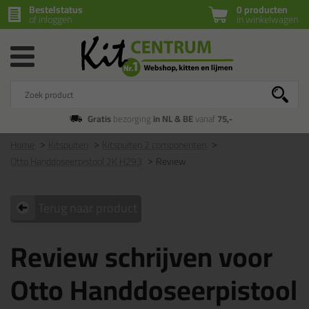
Bestelstatus
0 producten
of inloggen
in winkelwagen
Gratis
bezorging
in NL & BE
vanaf
75,-
Home
Kitspuiten
Kitspuiten 2 componenten
Otto Handdoseerpistool 2K H293
Review
Terug naar product
Review schrijven voor
Otto Handdoseerpistool