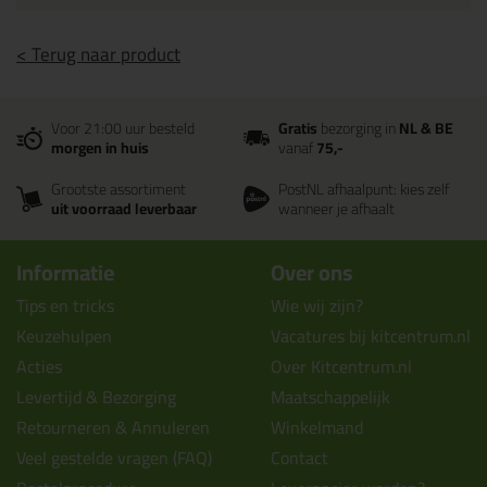
< Terug naar product
Voor 21:00 uur besteld
Gratis
bezorging in
NL & BE
morgen in huis
vanaf
75,-
Grootste assortiment
PostNL afhaalpunt: kies zelf
uit voorraad leverbaar
wanneer je afhaalt
Informatie
Over ons
Tips en tricks
Wie wij zijn?
Keuzehulpen
Vacatures bij kitcentrum.nl
Acties
Over Kitcentrum.nl
Levertijd & Bezorging
Maatschappelijk
Retourneren & Annuleren
Winkelmand
Veel gestelde vragen (FAQ)
Contact