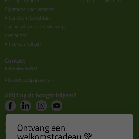
Bestelprocedure
Leverancier worden?
Algemene voorwaarden
Kitcentrum berichten
Cookies & privacy verklaring
Disclaimer
Kit cursus volgen
Contact
Kitcentrum B.V.
Alle contactgegevens >
Altijd op de hoogte blijven?
Nieuws, tips en exclusieve deals rechtstreeks in je
Ontvang een
inbox
welkomstcadeau 💚