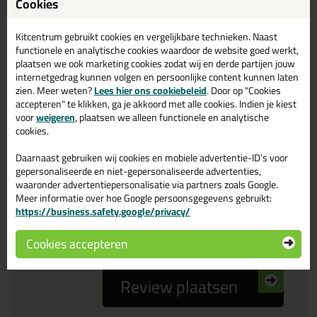
Cookies
Reviewtitel *
Kitcentrum gebruikt cookies en vergelijkbare technieken. Naast
functionele en analytische cookies waardoor de website goed werkt,
Je ervaring
plaatsen we ook marketing cookies zodat wij en derde partijen jouw
internetgedrag kunnen volgen en persoonlijke content kunnen laten
zien. Meer weten?
Lees hier ons cookiebeleid
. Door op "Cookies
accepteren" te klikken, ga je akkoord met alle cookies. Indien je kiest
voor
weigeren
, plaatsen we alleen functionele en analytische
cookies.
Daarnaast gebruiken wij cookies en mobiele advertentie-ID’s voor
Beoordeling
gepersonaliseerde en niet-gepersonaliseerde advertenties,
waaronder advertentiepersonalisatie via partners zoals Google.
Meer informatie over hoe Google persoonsgegevens gebruikt:
Zou jij dit product aanbevelen bij anderen?
https://business.safety.google/privacy/
ja
nee
Cookies accepteren
Review plaatsen