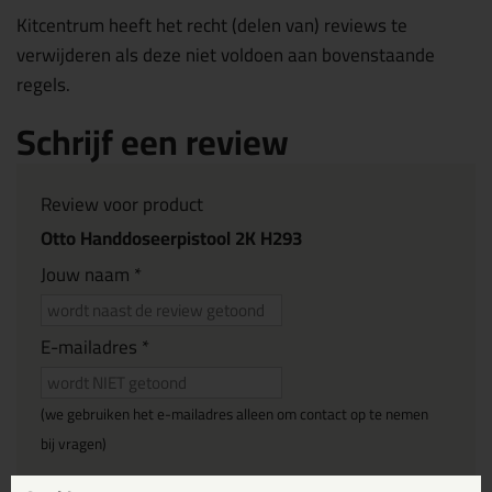
Kitcentrum heeft het recht (delen van) reviews te
verwijderen als deze niet voldoen aan bovenstaande
regels.
Schrijf een review
Review voor product
Otto Handdoseerpistool 2K H293
Jouw naam *
E-mailadres *
(we gebruiken het e-mailadres alleen om contact op te nemen
bij vragen)