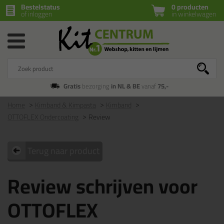
Bestelstatus
0 producten
of inloggen
in winkelwagen
Gratis
bezorging
in NL & BE
vanaf
75,-
Home
Kimband & Kimpasta
Kimband
OTTOFLEX Ondercoating
Review
Terug naar product
Review schrijven voor
OTTOFLEX