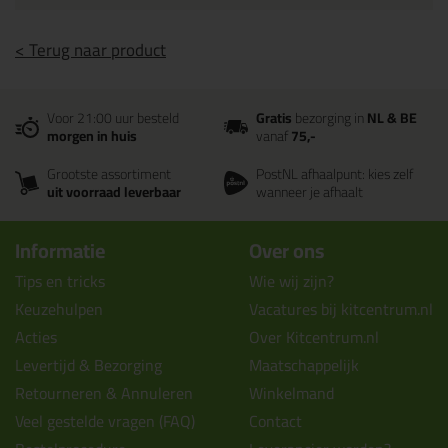
< Terug naar product
Voor 21:00 uur besteld
Gratis
bezorging in
NL & BE
morgen in huis
vanaf
75,-
Grootste assortiment
PostNL afhaalpunt: kies zelf
uit voorraad leverbaar
wanneer je afhaalt
Informatie
Over ons
Tips en tricks
Wie wij zijn?
Keuzehulpen
Vacatures bij kitcentrum.nl
Acties
Over Kitcentrum.nl
Levertijd & Bezorging
Maatschappelijk
Retourneren & Annuleren
Winkelmand
Veel gestelde vragen (FAQ)
Contact