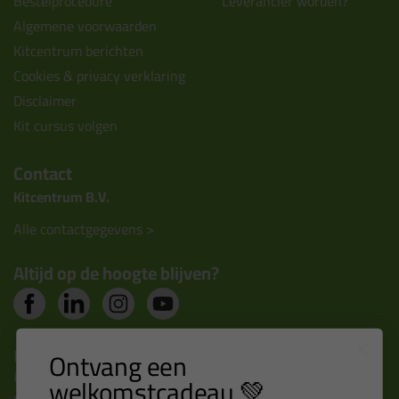
Bestelprocedure
Leverancier worden?
Algemene voorwaarden
Kitcentrum berichten
Cookies & privacy verklaring
Disclaimer
Kit cursus volgen
Contact
Kitcentrum B.V.
Alle contactgegevens >
Altijd op de hoogte blijven?
Nieuws, tips en exclusieve deals rechtstreeks in je
Ontvang een
inbox
welkomstcadeau 💚