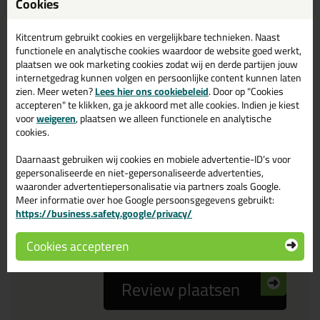
Cookies
Reviewtitel *
Kitcentrum gebruikt cookies en vergelijkbare technieken. Naast
functionele en analytische cookies waardoor de website goed werkt,
Je ervaring
plaatsen we ook marketing cookies zodat wij en derde partijen jouw
internetgedrag kunnen volgen en persoonlijke content kunnen laten
zien. Meer weten?
Lees hier ons cookiebeleid
. Door op "Cookies
accepteren" te klikken, ga je akkoord met alle cookies. Indien je kiest
voor
weigeren
, plaatsen we alleen functionele en analytische
cookies.
Daarnaast gebruiken wij cookies en mobiele advertentie-ID’s voor
Beoordeling
gepersonaliseerde en niet-gepersonaliseerde advertenties,
waaronder advertentiepersonalisatie via partners zoals Google.
Meer informatie over hoe Google persoonsgegevens gebruikt:
Zou jij dit product aanbevelen bij anderen?
https://business.safety.google/privacy/
ja
nee
Cookies accepteren
Review plaatsen