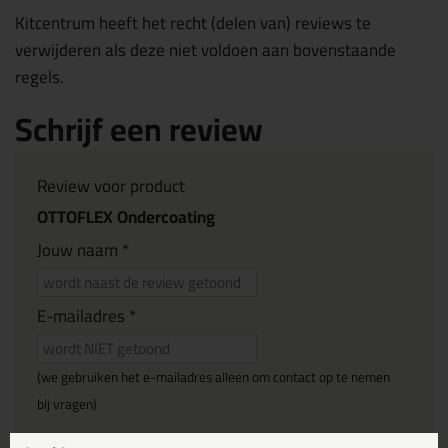
Kitcentrum heeft het recht (delen van) reviews te
verwijderen als deze niet voldoen aan bovenstaande
regels.
Schrijf een review
Review voor product
OTTOFLEX Ondercoating
Jouw naam *
E-mailadres *
(we gebruiken het e-mailadres alleen om contact op te nemen
bij vragen)