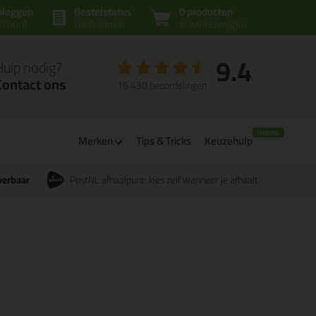
nloggen
Bestelstatus
0 producten
ccount
controleren
in winkelwagen
9.4
Hulp nodig?
Contact ons
16.430 beoordelingen
Merken
Tips & Tricks
Keuzehulp
verbaar
PostNL afhaalpunt: kies zelf wanneer je afhaalt