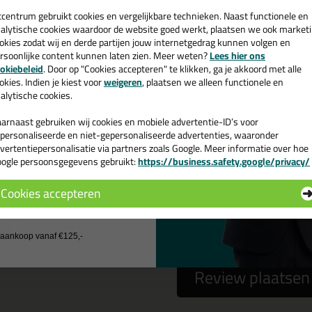
een
cadeau 💚
tcentrum gebruikt cookies en vergelijkbare technieken. Naast functionele en
alytische cookies waardoor de website goed werkt, plaatsen we ook market
okies zodat wij en derde partijen jouw internetgedrag kunnen volgen en
 gebruiken het e-mailadres alleen om contact op te nemen bij vragen)
rsoonlijke content kunnen laten zien. Meer weten?
Lees hier ons
e nieuwsbrief en ontvang een
okiebeleid
. Door op "Cookies accepteren" te klikken, ga je akkoord met alle
v. €35,-
bij je eerste bestelling!
okies. Indien je kiest voor
weigeren
, plaatsen we alleen functionele en
alytische cookies.
arnaast gebruiken wij cookies en mobiele advertentie-ID’s voor
personaliseerde en niet-gepersonaliseerde advertenties, waaronder
vertentiepersonalisatie via partners zoals Google. Meer informatie over hoe
ogle persoonsgegevens gebruikt:
https://business.safety.google/privacy/
 de actiecode ›
Cookies accepteren
 wil geen cadeau
a
nee
j aankoop vanaf €125,-
Review plaatsen