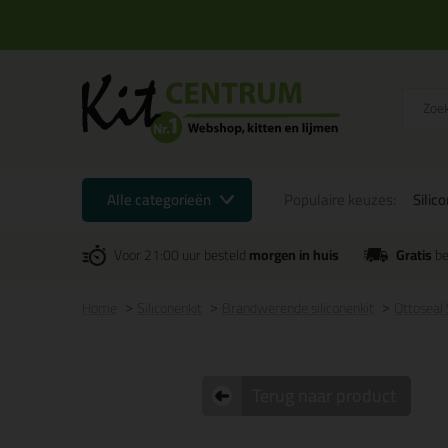
Alle categorieën
Populaire keuzes:
Silic
Voor 21:00 uur besteld
morgen in huis
Gratis
be
Home
Siliconenkit
Brandwerende siliconenkit
Ottoseal
Terug naar product