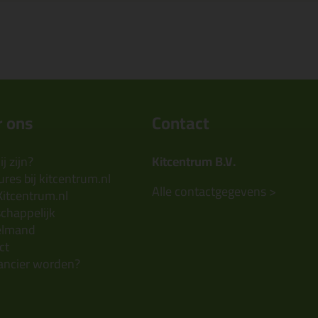
 ons
Contact
j zijn?
Kitcentrum B.V.
res bij kitcentrum.nl
Alle contactgegevens >
Kitcentrum.nl
chappelijk
elmand
ct
ancier worden?