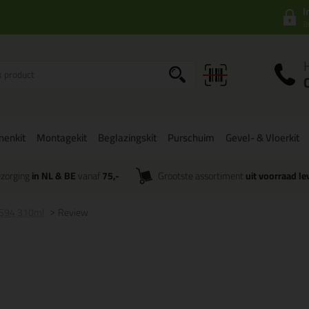
I
a
onenkit
Montagekit
Beglazingskit
Purschuim
Gevel- & Vloerkit
zorging
in NL & BE
vanaf
75,-
Grootste assortiment
uit voorraad le
 S94 310ml
Review