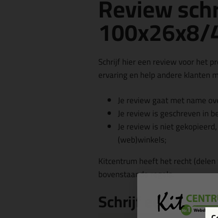
Review sch
100x26x8/4
Schrijf hier een review voor het p
ervaring en help andere klanten me
Je review gaat met name ove
Je review is geschreven in b
Je review is niet gekopieerd
(web)winkels;
Kitcentrum heeft het recht (delen
bovenstaande regels.
Schrijf een revie
C