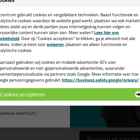
een
WO Keggen 100x26x8/4 mm - 25 stuks
cadeau 💚
tcentrum gebruikt cookies en vergelijkbare technieken. Naast functionele en
alytische cookies waardoor de website goed werkt, plaatsen we ook market
okies zodat wij en derde partijen jouw internetgedrag kunnen volgen en
rsoonlijke content kunnen laten zien. Meer weten?
Lees hier ons
e nieuwsbrief en ontvang een
okiebeleid
. Door op "Cookies accepteren" te klikken, ga je akkoord met alle
 gebruiken het e-mailadres alleen om contact op te nemen bij vragen)
v. €35,-
bij je eerste bestelling!
okies. Indien je kiest voor
weigeren
, plaatsen we alleen functionele en
alytische cookies.
arnaast gebruiken wij cookies en mobiele advertentie-ID’s voor
personaliseerde en niet-gepersonaliseerde advertenties, waaronder
vertentiepersonalisatie via partners zoals Google. Meer informatie over hoe
ogle persoonsgegevens gebruikt:
https://business.safety.google/privacy/
 de actiecode ›
Cookies accepteren
 wil geen cadeau
a
nee
j aankoop vanaf €125,-
Review plaatsen