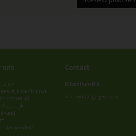
 ons
Contact
j zijn?
Kitcentrum B.V.
res bij kitcentrum.nl
Alle contactgegevens >
Kitcentrum.nl
chappelijk
elmand
ct
ancier worden?