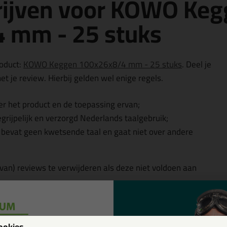
rijven voor KOWO Ke
 mm - 25 stuks
roduct:
KOWO Keggen 100x26x8/4 mm - 25 stuks
. Deel je
t je review. Hierbij gelden wel enige regels.
r het product en de toepassing ervan;
egrijpelijk en verzorgd Nederlands taalgebruik;
, bevat geen kwetsende taal en gaat niet over andere
 van) reviews te verwijderen als deze niet voldoen aan
w
ookies