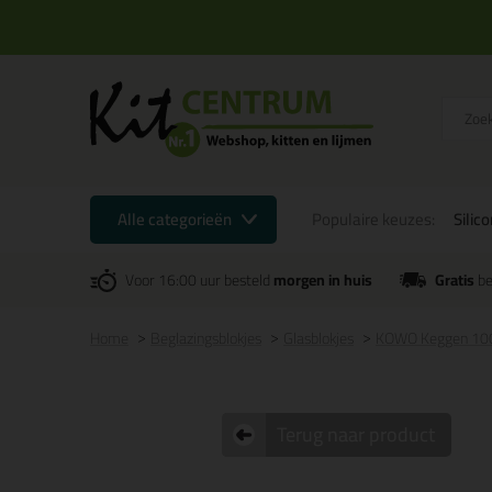
Alle categorieën
Populaire keuzes:
Silic
Voor 16:00 uur besteld
morgen in huis
Gratis
be
Home
Beglazingsblokjes
Glasblokjes
KOWO Keggen 100
Terug naar product