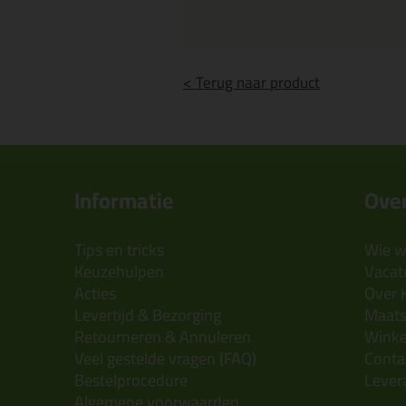
< Terug naar product
Informatie
Over
Tips en tricks
Wie wi
Keuzehulpen
Vacatu
Acties
Over 
Levertijd & Bezorging
Maats
Retourneren & Annuleren
Wink
Veel gestelde vragen (FAQ)
Conta
Bestelprocedure
Lever
Algemene voorwaarden