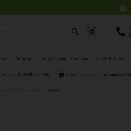
I
a
onenkit
Montagekit
Beglazingskit
Purschuim
Gevel- & Vloerkit
zorging
in NL & BE
vanaf
75,-
Grootste assortiment
uit voorraad le
x26x8/4 mm - 25 stuks
Review