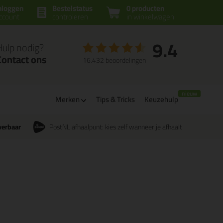
nloggen
Bestelstatus
0 producten
ccount
controleren
in winkelwagen
9.4
Hulp nodig?
Contact ons
16.432 beoordelingen
Merken
Tips & Tricks
Keuzehulp
verbaar
PostNL afhaalpunt: kies zelf wanneer je afhaalt