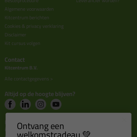
Bestelprocedure
Leverancier worden?
Algemene voorwaarden
Kitcentrum berichten
Cookies & privacy verklaring
Disclaimer
Kit cursus volgen
Contact
Kitcentrum B.V.
Alle contactgegevens >
Altijd op de hoogte blijven?
Nieuws, tips en exclusieve deals rechtstreeks in je
Ontvang een
inbox
welkomstcadeau 💚