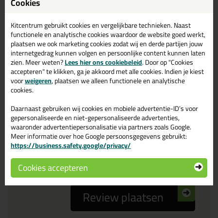
Cookies
Reviewtitel *
Kitcentrum gebruikt cookies en vergelijkbare technieken. Naast
functionele en analytische cookies waardoor de website goed werkt,
Je ervaring
plaatsen we ook marketing cookies zodat wij en derde partijen jouw
internetgedrag kunnen volgen en persoonlijke content kunnen laten
zien. Meer weten?
Lees hier ons cookiebeleid
. Door op "Cookies
accepteren" te klikken, ga je akkoord met alle cookies. Indien je kiest
voor
weigeren
, plaatsen we alleen functionele en analytische
cookies.
Daarnaast gebruiken wij cookies en mobiele advertentie-ID’s voor
Beoordeling
gepersonaliseerde en niet-gepersonaliseerde advertenties,
waaronder advertentiepersonalisatie via partners zoals Google.
Meer informatie over hoe Google persoonsgegevens gebruikt:
Zou jij dit product aanbevelen bij anderen?
https://business.safety.google/privacy/
ja
nee
Cookies accepteren
Review plaatsen