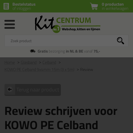
Bestelstatus
0 producten
of inloggen
in winkelwagen
Gratis
bezorging
in NL & BE
vanaf
75,-
Home
Glasband
Celband
KOWO PE Celband 9x4mm 15m (3 x 5m)
Review
Terug naar product
Review schrijven voor
KOWO PE Celband