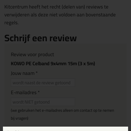
Kitcentrum heeft het recht (delen van) reviews te
verwijderen als deze niet voldoen aan bovenstaande
regels.
Schrijf een review
Review voor product
KOWO PE Celband 9x4mm 15m (3 x 5m)
Jouw naam *
E-mailadres *
(we gebruiken het e-mailadres alleen om contact op te nemen
bij vragen)