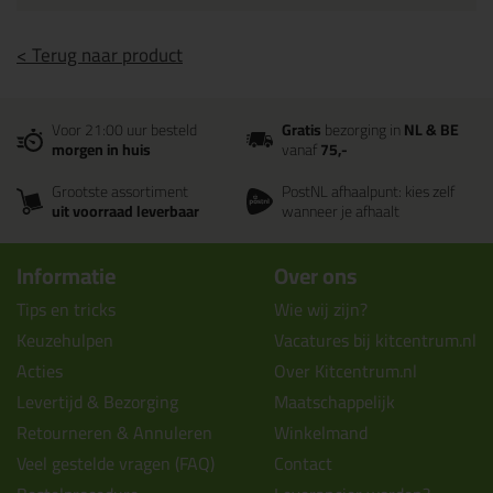
< Terug naar product
Voor 21:00 uur besteld
Gratis
bezorging in
NL & BE
morgen in huis
vanaf
75,-
Grootste assortiment
PostNL afhaalpunt: kies zelf
uit voorraad leverbaar
wanneer je afhaalt
Informatie
Over ons
Tips en tricks
Wie wij zijn?
Keuzehulpen
Vacatures bij kitcentrum.nl
Acties
Over Kitcentrum.nl
Levertijd & Bezorging
Maatschappelijk
Retourneren & Annuleren
Winkelmand
Veel gestelde vragen (FAQ)
Contact