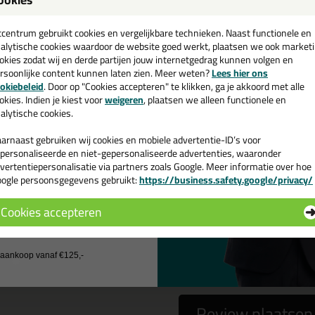
een
XA Maxx-Grip-Lite 50-245 Werkhandschoen
cadeau 💚
tcentrum gebruikt cookies en vergelijkbare technieken. Naast functionele en
alytische cookies waardoor de website goed werkt, plaatsen we ook market
okies zodat wij en derde partijen jouw internetgedrag kunnen volgen en
rsoonlijke content kunnen laten zien. Meer weten?
Lees hier ons
e nieuwsbrief en ontvang een
okiebeleid
. Door op "Cookies accepteren" te klikken, ga je akkoord met alle
 gebruiken het e-mailadres alleen om contact op te nemen bij vragen)
v. €35,-
bij je eerste bestelling!
okies. Indien je kiest voor
weigeren
, plaatsen we alleen functionele en
alytische cookies.
arnaast gebruiken wij cookies en mobiele advertentie-ID’s voor
personaliseerde en niet-gepersonaliseerde advertenties, waaronder
vertentiepersonalisatie via partners zoals Google. Meer informatie over hoe
ogle persoonsgegevens gebruikt:
https://business.safety.google/privacy/
 de actiecode ›
Cookies accepteren
 wil geen cadeau
a
nee
j aankoop vanaf €125,-
Review plaatsen