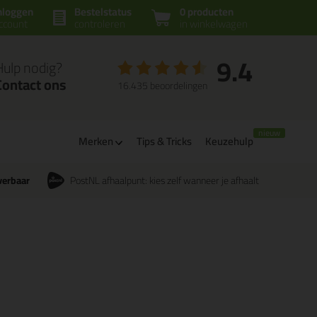
nloggen
Bestelstatus
0 producten
ccount
controleren
in winkelwagen
9.4
Hulp nodig?
Contact ons
16.435 beoordelingen
Merken
Tips & Tricks
Keuzehulp
verbaar
PostNL afhaalpunt: kies zelf wanneer je afhaalt