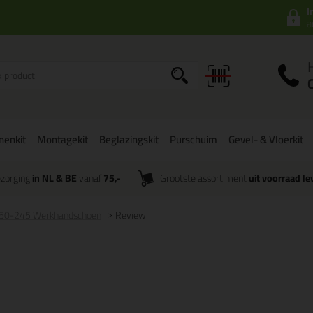
I
a
onenkit
Montagekit
Beglazingskit
Purschuim
Gevel- & Vloerkit
zorging
in NL & BE
vanaf
75,-
Grootste assortiment
uit voorraad le
 50-245 Werkhandschoen
Review