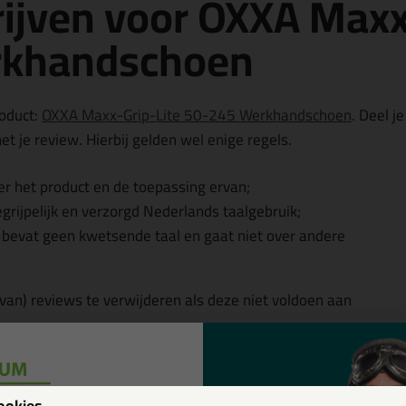
ijven voor OXXA Maxx
rkhandschoen
roduct:
OXXA Maxx-Grip-Lite 50-245 Werkhandschoen
. Deel je
t je review. Hierbij gelden wel enige regels.
r het product en de toepassing ervan;
egrijpelijk en verzorgd Nederlands taalgebruik;
, bevat geen kwetsende taal en gaat niet over andere
 van) reviews te verwijderen als deze niet voldoen aan
w
ookies