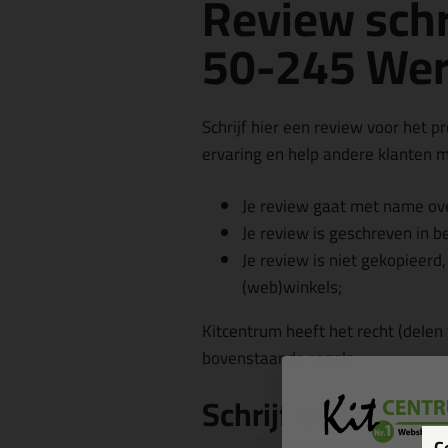
Review schr
50-245 We
Schrijf hier een review voor het p
ervaring en help andere klanten me
Je review gaat met name ove
Je review is geschreven in b
Je review is niet gekopieerd
(web)winkels;
Kitcentrum heeft het recht (delen
bovenstaande regels.
Schrijf een revie
C