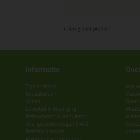
< Terug naar product
Informatie
Over
Tips en tricks
Wie wi
Keuzehulpen
Vacatu
Acties
Over 
Levertijd & Bezorging
Maats
Retourneren & Annuleren
Wink
Veel gestelde vragen (FAQ)
Conta
Bestelprocedure
Lever
Algemene voorwaarden