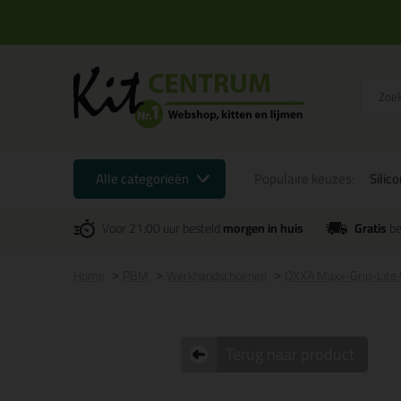
Alle categorieën
Populaire keuzes:
Silic
Voor 21:00 uur besteld
morgen in huis
Gratis
be
Home
PBM
Werkhandschoenen
OXXA Maxx-Grip-Lite
Terug naar product