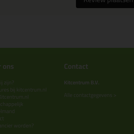
 ons
Contact
j zijn?
Kitcentrum B.V.
res bij kitcentrum.nl
Alle contactgegevens >
Kitcentrum.nl
chappelijk
elmand
ct
ancier worden?