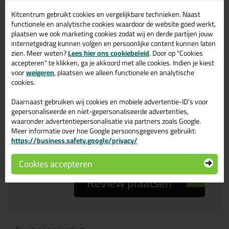
Kitcentrum gebruikt cookies en vergelijkbare technieken. Naast
Je ervaring
functionele en analytische cookies waardoor de website goed werkt,
plaatsen we ook marketing cookies zodat wij en derde partijen jouw
internetgedrag kunnen volgen en persoonlijke content kunnen laten
zien. Meer weten?
Lees hier ons cookiebeleid
. Door op "Cookies
accepteren" te klikken, ga je akkoord met alle cookies. Indien je kiest
voor
weigeren
, plaatsen we alleen functionele en analytische
cookies.
Beoordeling
Daarnaast gebruiken wij cookies en mobiele advertentie-ID’s voor
gepersonaliseerde en niet-gepersonaliseerde advertenties,
waaronder advertentiepersonalisatie via partners zoals Google.
Zou jij dit product aanbevelen bij anderen?
Meer informatie over hoe Google persoonsgegevens gebruikt:
https://business.safety.google/privacy/
ja
nee
Cookies accepteren
Review plaatsen