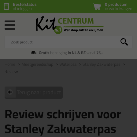
Bestelstatus
0 producten
of inloggen
in winkelwagen
Gratis
bezorging
in NL & BE
vanaf
75,-
Home
Meetgereedschap
Waterpas
Stanley Zakwaterpas
Review
Terug naar product
Review schrijven voor
Stanley Zakwaterpas