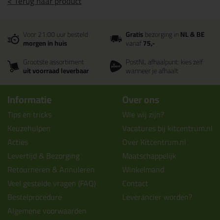
< Terug naar product
Voor 21:00 uur besteld
Gratis
bezorging in
NL & BE
morgen in huis
vanaf
75,-
Grootste assortiment
PostNL afhaalpunt: kies zelf
uit voorraad leverbaar
wanneer je afhaalt
Informatie
Over ons
Tips en tricks
Wie wij zijn?
Keuzehulpen
Vacatures bij kitcentrum.nl
Acties
Over Kitcentrum.nl
Levertijd & Bezorging
Maatschappelijk
Retourneren & Annuleren
Winkelmand
Veel gestelde vragen (FAQ)
Contact
Bestelprocedure
Leverancier worden?
Algemene voorwaarden