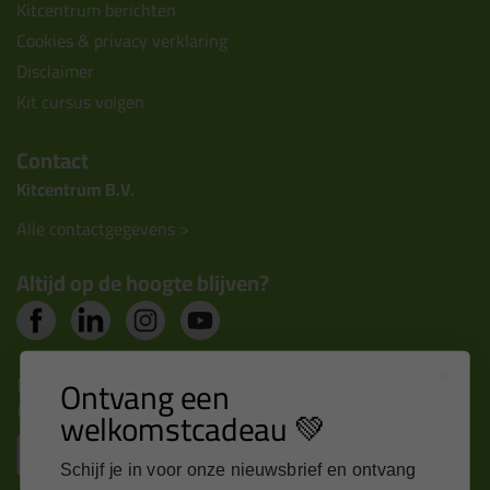
Kitcentrum berichten
Cookies & privacy verklaring
Disclaimer
Kit cursus volgen
Contact
Kitcentrum B.V.
Alle contactgegevens >
Altijd op de hoogte blijven?
Nieuws, tips en exclusieve deals rechtstreeks in je
Ontvang een
inbox
welkomstcadeau 💚
Email
Schijf je in voor onze nieuwsbrief en ontvang