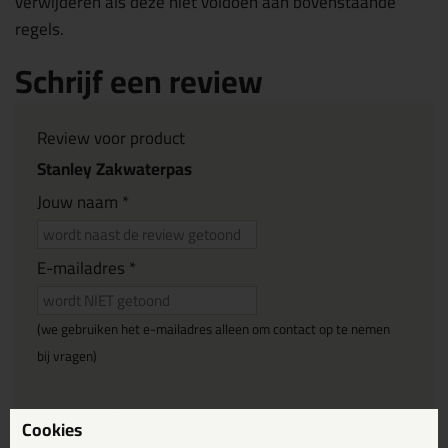
verwijderen als deze niet voldoen aan bovenstaande
regels.
Schrijf een review
Review voor product
Stanley Zakwaterpas
Jouw naam *
E-mailadres *
(we gebruiken het e-mailadres alleen om contact op te nemen
bij vragen)
Reviewtitel *
Cookies