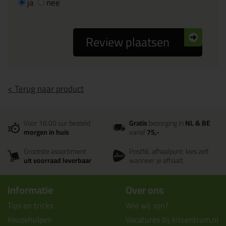
ja
nee
Review plaatsen
< Terug naar product
Voor 16:00 uur besteld
Gratis
bezorging in
NL & BE
morgen in huis
vanaf
75,-
Grootste assortiment
PostNL afhaalpunt: kies zelf
uit voorraad leverbaar
wanneer je afhaalt
Informatie
Over ons
Tips en tricks
Wie wij zijn?
Keuzehulpen
Vacatures bij kitcentrum.nl