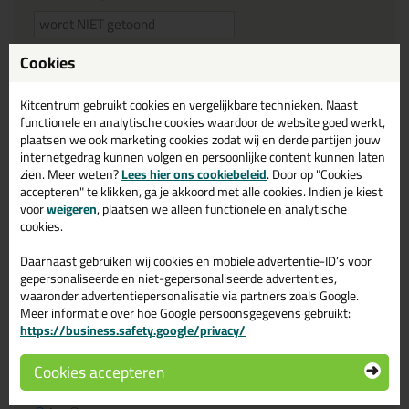
(we gebruiken het e-mailadres alleen om contact op te nemen
Cookies
bij vragen)
Kitcentrum gebruikt cookies en vergelijkbare technieken. Naast
functionele en analytische cookies waardoor de website goed werkt,
Reviewtitel *
plaatsen we ook marketing cookies zodat wij en derde partijen jouw
internetgedrag kunnen volgen en persoonlijke content kunnen laten
zien. Meer weten?
Lees hier ons cookiebeleid
. Door op "Cookies
Je ervaring
accepteren" te klikken, ga je akkoord met alle cookies. Indien je kiest
voor
weigeren
, plaatsen we alleen functionele en analytische
cookies.
Daarnaast gebruiken wij cookies en mobiele advertentie-ID’s voor
gepersonaliseerde en niet-gepersonaliseerde advertenties,
waaronder advertentiepersonalisatie via partners zoals Google.
Meer informatie over hoe Google persoonsgegevens gebruikt:
Beoordeling
https://business.safety.google/privacy/
Cookies accepteren
Zou jij dit product aanbevelen bij anderen?