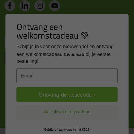
Nieuws, tips en exclusieve deals rechtstreeks in je
Ontvang een
inbox
welkomstcadeau 💚
Email
Schijf je in voor onze nieuwsbrief en ontvang
t.w.v. €35
een welkomstcadeau
bij je eerste
Inschrijven
bestelling!
Email
Kitcentrum is trots op:
Ontvang de actiecode ›
Alle prijzen zijn in EURO en excl. 21% BTW
Nee, ik wil geen cadeau
wijzig naar incl. BTW
*Geldig bij aankoop vanaf €125,-