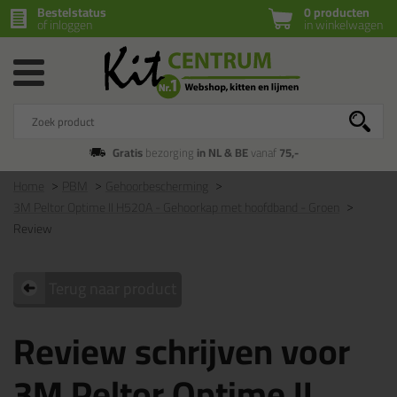
Bestelstatus
0 producten
of inloggen
in winkelwagen
Gratis
bezorging
in NL & BE
vanaf
75,-
Home
PBM
Gehoorbescherming
3M Peltor Optime II H520A - Gehoorkap met hoofdband - Groen
Review
Terug naar product
Review schrijven voor
3M Peltor Optime II