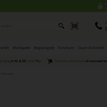
I
a
onenkit
Montagekit
Beglazingskit
Purschuim
Gevel- & Vloerkit
zorging
in NL & BE
vanaf
75,-
Grootste assortiment
uit voorraad le
Review