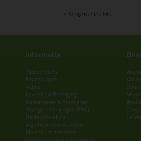
< Terug naar product
Informatie
Over
Tips en tricks
Wie wi
Keuzehulpen
Vacatu
Acties
Over 
Levertijd & Bezorging
Maats
Retourneren & Annuleren
Wink
Veel gestelde vragen (FAQ)
Conta
Bestelprocedure
Lever
Algemene voorwaarden
Kitcentrum berichten
Cookies & privacy verklaring