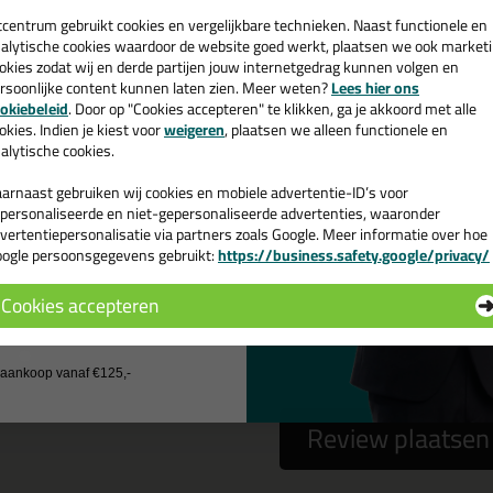
een
cadeau 💚
tcentrum gebruikt cookies en vergelijkbare technieken. Naast functionele en
alytische cookies waardoor de website goed werkt, plaatsen we ook market
okies zodat wij en derde partijen jouw internetgedrag kunnen volgen en
 gebruiken het e-mailadres alleen om contact op te nemen bij vragen)
rsoonlijke content kunnen laten zien. Meer weten?
Lees hier ons
e nieuwsbrief en ontvang een
okiebeleid
. Door op "Cookies accepteren" te klikken, ga je akkoord met alle
v. €35,-
bij je eerste bestelling!
okies. Indien je kiest voor
weigeren
, plaatsen we alleen functionele en
alytische cookies.
arnaast gebruiken wij cookies en mobiele advertentie-ID’s voor
personaliseerde en niet-gepersonaliseerde advertenties, waaronder
vertentiepersonalisatie via partners zoals Google. Meer informatie over hoe
ogle persoonsgegevens gebruikt:
https://business.safety.google/privacy/
 de actiecode ›
Cookies accepteren
 wil geen cadeau
a
nee
j aankoop vanaf €125,-
Review plaatsen