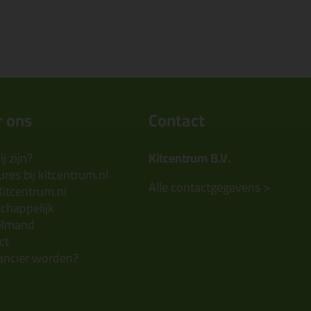
 ons
Contact
j zijn?
Kitcentrum B.V.
res bij kitcentrum.nl
Alle contactgegevens >
Kitcentrum.nl
chappelijk
elmand
ct
ancier worden?