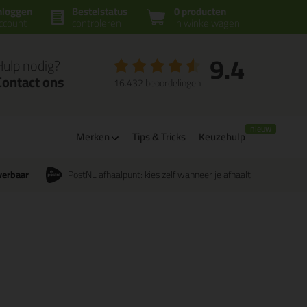
nloggen
Bestelstatus
0 producten
ccount
controleren
in winkelwagen
9.4
Hulp nodig?
Contact ons
16.432 beoordelingen
Merken
Tips & Tricks
Keuzehulp
verbaar
PostNL afhaalpunt: kies zelf wanneer je afhaalt