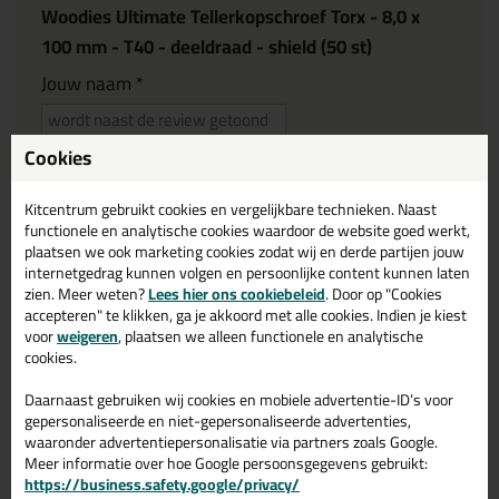
Woodies Ultimate Tellerkopschroef Torx - 8,0 x
100 mm - T40 - deeldraad - shield (50 st)
Jouw naam *
E-mailadres *
Cookies
Kitcentrum gebruikt cookies en vergelijkbare technieken. Naast
(we gebruiken het e-mailadres alleen om contact op te nemen
functionele en analytische cookies waardoor de website goed werkt,
plaatsen we ook marketing cookies zodat wij en derde partijen jouw
bij vragen)
internetgedrag kunnen volgen en persoonlijke content kunnen laten
zien. Meer weten?
Lees hier ons cookiebeleid
. Door op "Cookies
accepteren" te klikken, ga je akkoord met alle cookies. Indien je kiest
Reviewtitel *
voor
weigeren
, plaatsen we alleen functionele en analytische
cookies.
Je ervaring
Daarnaast gebruiken wij cookies en mobiele advertentie-ID’s voor
gepersonaliseerde en niet-gepersonaliseerde advertenties,
waaronder advertentiepersonalisatie via partners zoals Google.
Meer informatie over hoe Google persoonsgegevens gebruikt:
https://business.safety.google/privacy/