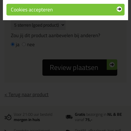
Cookies accepteren
Beoordeling
Zou jij dit product aanbevelen bij anderen?
ja
nee
Review plaatsen
< Terug naar product
Voor 21:00 uur besteld
Gratis
bezorging in
NL & BE
morgen in huis
vanaf
75,-
Grootste assortiment
PostNL afhaalpunt: kies zelf