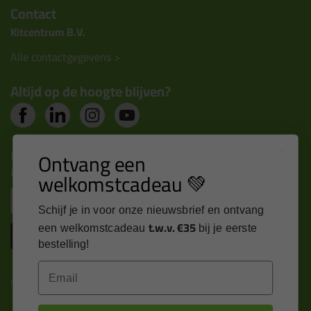
Contact
Kitcentrum B.V.
Alle contactgegevens >
Altijd op de hoogte blijven?
Nieuws, tips en exclusieve deals rechtstreeks in je
Ontvang een
inbox
welkomstcadeau 💚
Email
Schijf je in voor onze nieuwsbrief en ontvang
t.w.v. €35
een welkomstcadeau
bij je eerste
Inschrijven
bestelling!
Email
Kitcentrum is trots op: