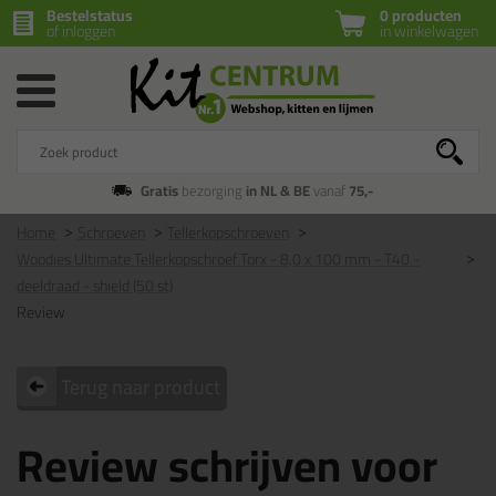
Bestelstatus
0 producten
of inloggen
in winkelwagen
Gratis
bezorging
in NL & BE
vanaf
75,-
Home
Schroeven
Tellerkopschroeven
Woodies Ultimate Tellerkopschroef Torx - 8,0 x 100 mm - T40 -
deeldraad - shield (50 st)
Review
Terug naar product
Review schrijven voor