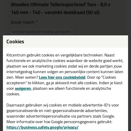
Woodies Ultimate Tellerkopschroef Torx - 8,0 x
140 mm - T40 - verzinkt deeldraad (50 st)
Jouw naam *
E-mailadres *
Cookies
Kitcentrum gebruikt cookies en vergelijkbare technieken. Naast
(we gebruiken het e-mailadres alleen om contact op te nemen
functionele en analytische cookies waardoor de website goed werkt,
plaatsen we ook marketing cookies zodat wij en derde partijen jouw
bij vragen)
internetgedrag kunnen volgen en persoonlijke content kunnen laten
zien. Meer weten?
Lees hier ons cookiebeleid
. Door op "Cookies
accepteren" te klikken, ga je akkoord met alle cookies. Indien je kiest
Reviewtitel *
voor
weigeren
, plaatsen we alleen functionele en analytische
cookies.
Je ervaring
Daarnaast gebruiken wij cookies en mobiele advertentie-ID’s voor
gepersonaliseerde en niet-gepersonaliseerde advertenties,
waaronder advertentiepersonalisatie via partners zoals Google.
Meer informatie over hoe Google persoonsgegevens gebruikt:
https://business.safety.google/privacy/