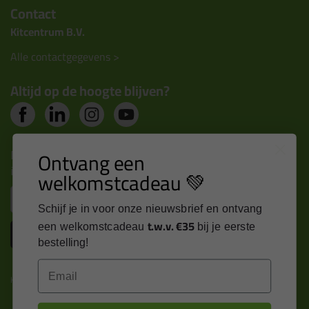
Contact
Kitcentrum B.V.
Alle contactgegevens >
Altijd op de hoogte blijven?
Nieuws, tips en exclusieve deals rechtstreeks in je
Ontvang een
inbox
welkomstcadeau 💚
Email
Schijf je in voor onze nieuwsbrief en ontvang
t.w.v. €35
een welkomstcadeau
bij je eerste
Inschrijven
bestelling!
Email
Kitcentrum is trots op: