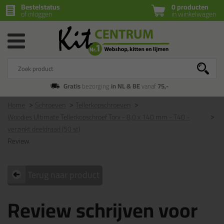
Bestelstatus
0 producten
of inloggen
in winkelwagen
Gratis
bezorging
in NL & BE
vanaf
75,-
Home
Schroeven
Tellerkopschroeven
Woodies Ultimate Tellerkopschroef Torx - 8,0 x 140 mm - T40 -
verzinkt deeldraad (50 st)
Review
Terug naar product
Review schrijven voor