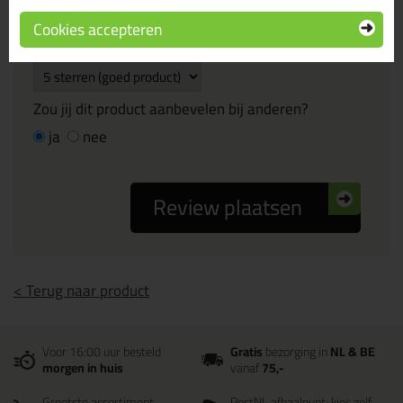
Cookies accepteren
Beoordeling
Zou jij dit product aanbevelen bij anderen?
ja
nee
Review plaatsen
< Terug naar product
Voor 16:00 uur besteld
Gratis
bezorging in
NL & BE
morgen in huis
vanaf
75,-
Grootste assortiment
PostNL afhaalpunt: kies zelf