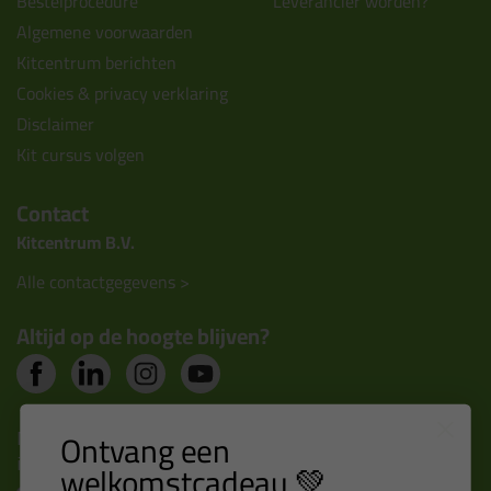
Bestelprocedure
Leverancier worden?
Algemene voorwaarden
Kitcentrum berichten
Cookies & privacy verklaring
Disclaimer
Kit cursus volgen
Contact
Kitcentrum B.V.
Alle contactgegevens >
Altijd op de hoogte blijven?
Nieuws, tips en exclusieve deals rechtstreeks in je
Ontvang een
inbox
welkomstcadeau 💚