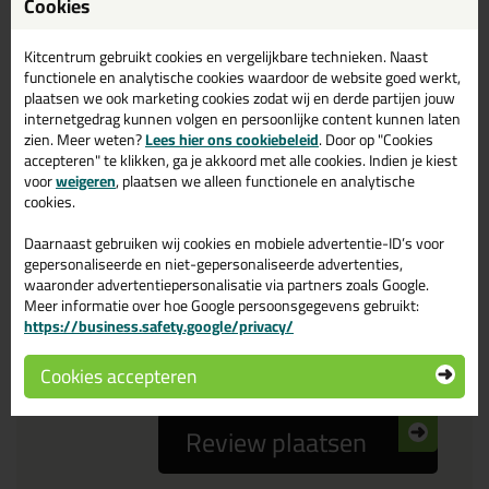
Cookies
Reviewtitel *
Kitcentrum gebruikt cookies en vergelijkbare technieken. Naast
functionele en analytische cookies waardoor de website goed werkt,
Je ervaring
plaatsen we ook marketing cookies zodat wij en derde partijen jouw
internetgedrag kunnen volgen en persoonlijke content kunnen laten
zien. Meer weten?
Lees hier ons cookiebeleid
. Door op "Cookies
accepteren" te klikken, ga je akkoord met alle cookies. Indien je kiest
voor
weigeren
, plaatsen we alleen functionele en analytische
cookies.
Daarnaast gebruiken wij cookies en mobiele advertentie-ID’s voor
Beoordeling
gepersonaliseerde en niet-gepersonaliseerde advertenties,
waaronder advertentiepersonalisatie via partners zoals Google.
Meer informatie over hoe Google persoonsgegevens gebruikt:
Zou jij dit product aanbevelen bij anderen?
https://business.safety.google/privacy/
ja
nee
Cookies accepteren
Review plaatsen