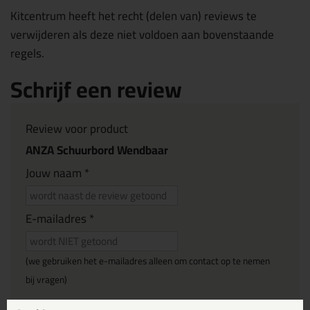
Kitcentrum heeft het recht (delen van) reviews te
verwijderen als deze niet voldoen aan bovenstaande
regels.
Schrijf een review
Review voor product
ANZA Schuurbord Wendbaar
Jouw naam *
E-mailadres *
(we gebruiken het e-mailadres alleen om contact op te nemen
bij vragen)