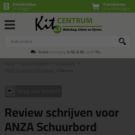
Bestelstatus
0 producten
of inloggen
in winkelwagen
Gratis
bezorging
in NL & BE
vanaf
75,-
Home
Schuurmiddelen
Schuurbord
ANZA Schuurbord Wendbaar
Review
Terug naar product
Review schrijven voor
ANZA Schuurbord