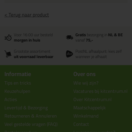
< Terug naar product
Voor 16:00 uur besteld
Gratis
bezorging in
NL & BE
morgen in huis
vanaf
75,-
Grootste assortiment
PostNL afhaalpunt: kies zelf
uit voorraad leverbaar
wanneer je afhaalt
Informatie
Over ons
Tips en tricks
Wie wij zijn?
Keuzehulpen
Vacatures bij kitcentrum.nl
Acties
Over Kitcentrum.nl
Levertijd & Bezorging
Maatschappelijk
Retourneren & Annuleren
Winkelmand
Veel gestelde vragen (FAQ)
Contact