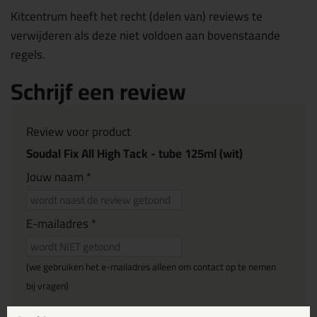
Kitcentrum heeft het recht (delen van) reviews te
verwijderen als deze niet voldoen aan bovenstaande
regels.
Schrijf een review
Review voor product
Soudal Fix All High Tack - tube 125ml (wit)
Jouw naam *
E-mailadres *
(we gebruiken het e-mailadres alleen om contact op te nemen
bij vragen)