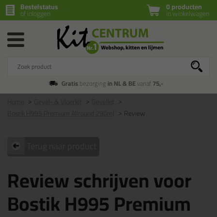
Bestelstatus
0 producten
of inloggen
in winkelwagen
Gratis
bezorging
in NL & BE
vanaf
75,-
Home
Gevel- & Vloerkit
Gevelkit
Bostik H995 Premium Allround 290ml
Review
Terug naar product
Review schrijven voor
Bostik H995 Premium