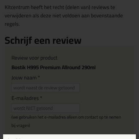
Kitcentrum heeft het recht (delen van) reviews te
verwijderen als deze niet voldoen aan bovenstaande
regels.
Schrijf een review
Review voor product
Bostik H995 Premium Allround 290ml
Jouw naam *
E-mailadres *
(we gebruiken het e-mailadres alleen om contact op te nemen
bij vragen)