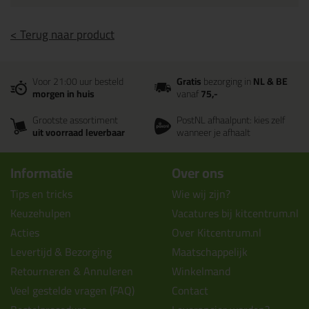
< Terug naar product
Voor 21:00 uur besteld
Gratis
bezorging in
NL & BE
morgen in huis
vanaf
75,-
Grootste assortiment
PostNL afhaalpunt: kies zelf
uit voorraad leverbaar
wanneer je afhaalt
Informatie
Over ons
Tips en tricks
Wie wij zijn?
Keuzehulpen
Vacatures bij kitcentrum.nl
Acties
Over Kitcentrum.nl
Levertijd & Bezorging
Maatschappelijk
Retourneren & Annuleren
Winkelmand
Veel gestelde vragen (FAQ)
Contact