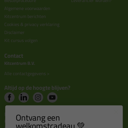
Bestelprocedure
Leverancier worden?
Algemene voorwaarden
Kitcentrum berichten
Cookies & privacy verklaring
Disclaimer
Kit cursus volgen
Contact
Kitcentrum B.V.
Alle contactgegevens >
Altijd op de hoogte blijven?
Nieuws, tips en exclusieve deals rechtstreeks in je
Ontvang een
inbox
welkomstcadeau 💚