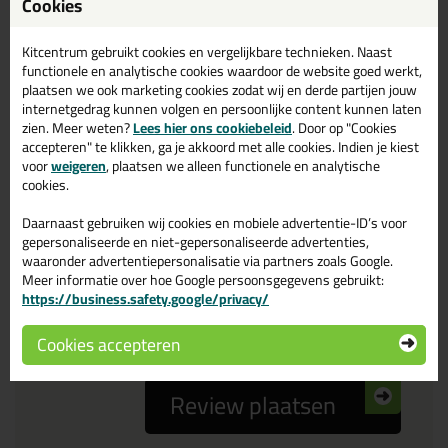
Cookies
Reviewtitel *
Kitcentrum gebruikt cookies en vergelijkbare technieken. Naast
functionele en analytische cookies waardoor de website goed werkt,
Je ervaring
plaatsen we ook marketing cookies zodat wij en derde partijen jouw
internetgedrag kunnen volgen en persoonlijke content kunnen laten
zien. Meer weten?
Lees hier ons cookiebeleid
. Door op "Cookies
accepteren" te klikken, ga je akkoord met alle cookies. Indien je kiest
voor
weigeren
, plaatsen we alleen functionele en analytische
cookies.
Daarnaast gebruiken wij cookies en mobiele advertentie-ID’s voor
Beoordeling
gepersonaliseerde en niet-gepersonaliseerde advertenties,
waaronder advertentiepersonalisatie via partners zoals Google.
Meer informatie over hoe Google persoonsgegevens gebruikt:
Zou jij dit product aanbevelen bij anderen?
https://business.safety.google/privacy/
ja
nee
Cookies accepteren
Review plaatsen