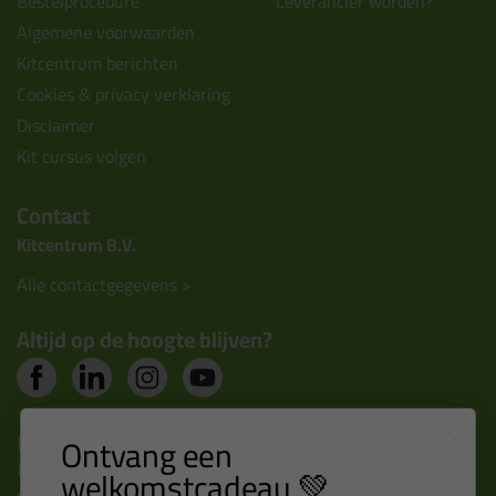
Bestelprocedure
Leverancier worden?
Algemene voorwaarden
Kitcentrum berichten
Cookies & privacy verklaring
Disclaimer
Kit cursus volgen
Contact
Kitcentrum B.V.
Alle contactgegevens >
Altijd op de hoogte blijven?
Nieuws, tips en exclusieve deals rechtstreeks in je
Ontvang een
inbox
welkomstcadeau 💚