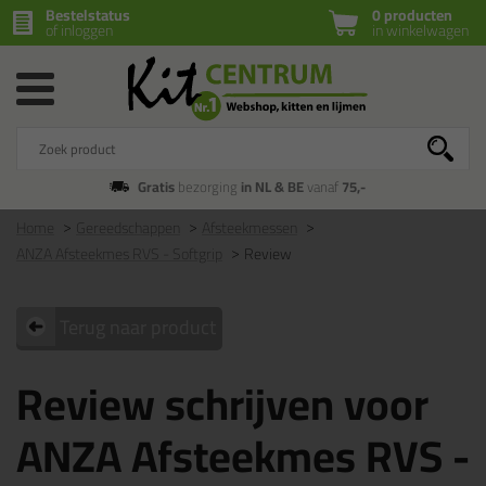
Bestelstatus
0 producten
of inloggen
in winkelwagen
Gratis
bezorging
in NL & BE
vanaf
75,-
Home
Gereedschappen
Afsteekmessen
ANZA Afsteekmes RVS - Softgrip
Review
Terug naar product
Review schrijven voor
ANZA Afsteekmes RVS -