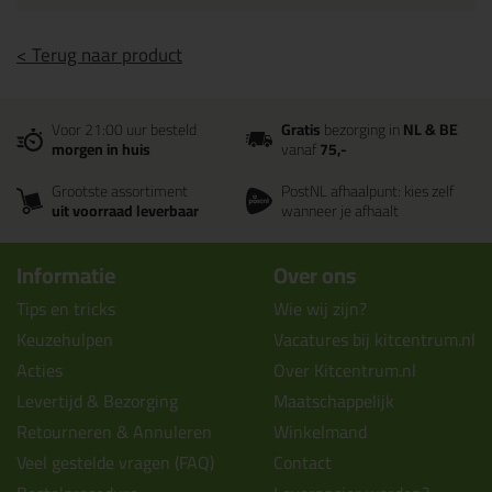
< Terug naar product
Voor 21:00 uur besteld
Gratis
bezorging in
NL & BE
morgen in huis
vanaf
75,-
Grootste assortiment
PostNL afhaalpunt: kies zelf
uit voorraad leverbaar
wanneer je afhaalt
Informatie
Over ons
Tips en tricks
Wie wij zijn?
Keuzehulpen
Vacatures bij kitcentrum.nl
Acties
Over Kitcentrum.nl
Levertijd & Bezorging
Maatschappelijk
Retourneren & Annuleren
Winkelmand
Veel gestelde vragen (FAQ)
Contact