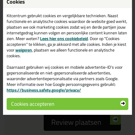
Cookies
Reviewtitel *
Kitcentrum gebruikt cookies en vergelijkbare technieken. Naast
functionele en analytische cookies waardoor de website goed werkt,
Je ervaring
plaatsen we ook marketing cookies zodat wij en derde partijen jouw
internetgedrag kunnen volgen en persoonlijke content kunnen laten
zien. Meer weten?
Lees hier ons cookiebeleid
. Door op "Cookies
accepteren" te klikken, ga je akkoord met alle cookies. Indien je kiest
voor
weigeren
, plaatsen we alleen functionele en analytische
cookies.
Daarnaast gebruiken wij cookies en mobiele advertentie-ID’s voor
Beoordeling
gepersonaliseerde en niet-gepersonaliseerde advertenties,
waaronder advertentiepersonalisatie via partners zoals Google.
Meer informatie over hoe Google persoonsgegevens gebruikt:
Zou jij dit product aanbevelen bij anderen?
https://business.safety.google/privacy/
ja
nee
Cookies accepteren
Review plaatsen