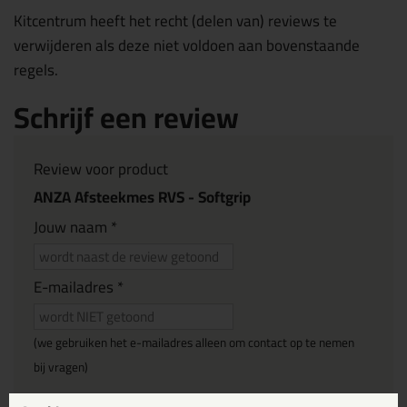
Kitcentrum heeft het recht (delen van) reviews te
verwijderen als deze niet voldoen aan bovenstaande
regels.
Schrijf een review
Review voor product
ANZA Afsteekmes RVS - Softgrip
Jouw naam *
E-mailadres *
(we gebruiken het e-mailadres alleen om contact op te nemen
bij vragen)