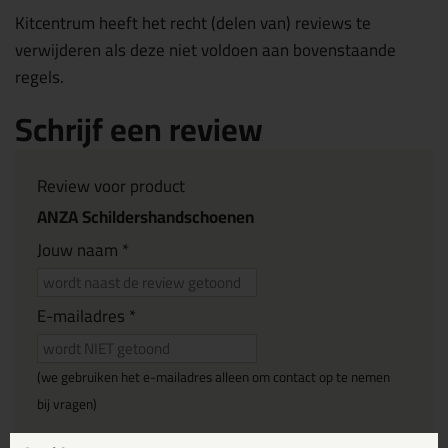
Kitcentrum heeft het recht (delen van) reviews te
verwijderen als deze niet voldoen aan bovenstaande
regels.
Schrijf een review
Review voor product
ANZA Schildershandschoenen
Jouw naam *
E-mailadres *
(we gebruiken het e-mailadres alleen om contact op te nemen
bij vragen)