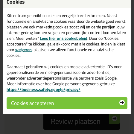
Cookies
Reviewtitel *
Kitcentrum gebruikt cookies en vergelijkbare technieken. Naast
functionele en analytische cookies waardoor de website goed werkt,
Je ervaring
plaatsen we ook marketing cookies zodat wij en derde partijen jouw
internetgedrag kunnen volgen en persoonlijke content kunnen laten
zien. Meer weten?
Lees hier ons cookiebeleid
. Door op "Cookies
accepteren" te klikken, ga je akkoord met alle cookies. Indien je kiest
voor
weigeren
, plaatsen we alleen functionele en analytische
cookies.
Daarnaast gebruiken wij cookies en mobiele advertentie-ID’s voor
Beoordeling
gepersonaliseerde en niet-gepersonaliseerde advertenties,
waaronder advertentiepersonalisatie via partners zoals Google.
Meer informatie over hoe Google persoonsgegevens gebruikt:
Zou jij dit product aanbevelen bij anderen?
https://business.safety.google/privacy/
ja
nee
Cookies accepteren
Review plaatsen