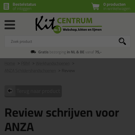
Bestelstatus
0 producten
of inloggen
in winkelwagen
Gratis
bezorging
in NL & BE
vanaf
75,-
Home
PBM
Werkhandschoenen
ANZA Schildershandschoenen
Review
Terug naar product
Review schrijven voor
ANZA