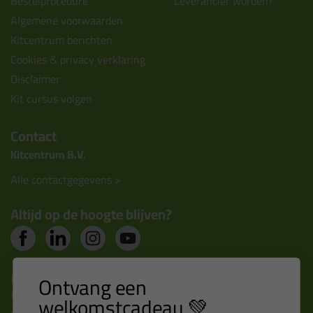
Bestelprocedure
Leverancier worden?
Algemene voorwaarden
Kitcentrum berichten
Cookies & privacy verklaring
Disclaimer
Kit cursus volgen
Contact
Kitcentrum B.V.
Alle contactgegevens >
Altijd op de hoogte blijven?
Nieuws, tips en exclusieve deals rechtstreeks in je
Ontvang een
inbox
welkomstcadeau 💚