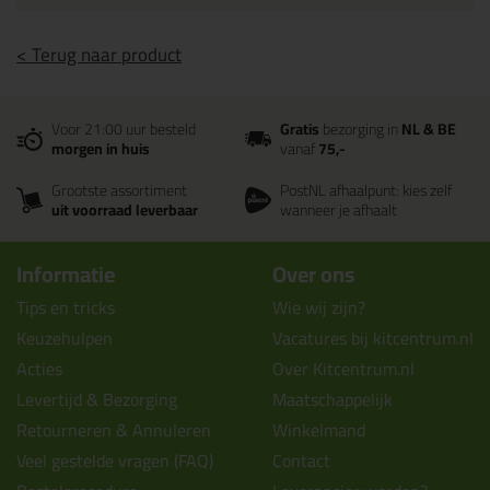
< Terug naar product
Voor 21:00 uur besteld
Gratis
bezorging in
NL & BE
morgen in huis
vanaf
75,-
Grootste assortiment
PostNL afhaalpunt: kies zelf
uit voorraad leverbaar
wanneer je afhaalt
Informatie
Over ons
Tips en tricks
Wie wij zijn?
Keuzehulpen
Vacatures bij kitcentrum.nl
Acties
Over Kitcentrum.nl
Levertijd & Bezorging
Maatschappelijk
Retourneren & Annuleren
Winkelmand
Veel gestelde vragen (FAQ)
Contact