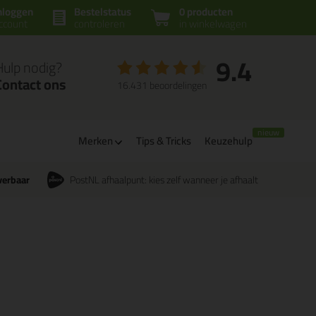
nloggen
Bestelstatus
0 producten
ccount
controleren
in winkelwagen
9.4
Hulp nodig?
Contact ons
16.431 beoordelingen
Merken
Tips & Tricks
Keuzehulp
verbaar
PostNL afhaalpunt: kies zelf wanneer je afhaalt