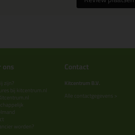
 ons
Contact
j zijn?
Kitcentrum B.V.
res bij kitcentrum.nl
Alle contactgegevens >
Kitcentrum.nl
chappelijk
elmand
ct
ancier worden?