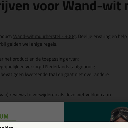
ijven voor Wand-wit 
roduct:
Wand-wit muurherstel - 300g
. Deel je ervaring en help
bij gelden wel enige regels.
r het product en de toepassing ervan;
egrijpelijk en verzorgd Nederlands taalgebruik;
, bevat geen kwetsende taal en gaat niet over andere
 van) reviews te verwijderen als deze niet voldoen aan
w
ookies