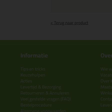
< Terug naar product
Informatie
Over
Tips en tricks
Wie wi
Keuzehulpen
Vacatu
Acties
Over 
Levertijd & Bezorging
Maats
Retourneren & Annuleren
Wink
Veel gestelde vragen (FAQ)
Conta
Bestelprocedure
Lever
Algemene voorwaarden