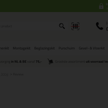
I
a
onenkit
Montagekit
Beglazingskit
Purschuim
Gevel- & Vloerkit
zorging
in NL & BE
vanaf
75,-
Grootste assortiment
uit voorraad le
- 300g
Review