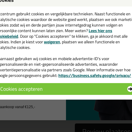
een
nd-wit muurherstel - 300g
cadeau 💚
tcentrum gebruikt cookies en vergelijkbare technieken. Naast functionele en
alytische cookies waardoor de website goed werkt, plaatsen we ook market
okies zodat wij en derde partijen jouw internetgedrag kunnen volgen en
rsoonlijke content kunnen laten zien. Meer weten?
Lees hier ons
e nieuwsbrief en ontvang een
okiebeleid
. Door op "Cookies accepteren" te klikken, ga je akkoord met alle
 gebruiken het e-mailadres alleen om contact op te nemen bij vragen)
v. €35,-
bij je eerste bestelling!
okies. Indien je kiest voor
weigeren
, plaatsen we alleen functionele en
alytische cookies.
arnaast gebruiken wij cookies en mobiele advertentie-ID’s voor
personaliseerde en niet-gepersonaliseerde advertenties, waaronder
vertentiepersonalisatie via partners zoals Google. Meer informatie over hoe
ogle persoonsgegevens gebruikt:
https://business.safety.google/privacy/
 de actiecode ›
Cookies accepteren
 wil geen cadeau
a
nee
j aankoop vanaf €125,-
Review plaatsen