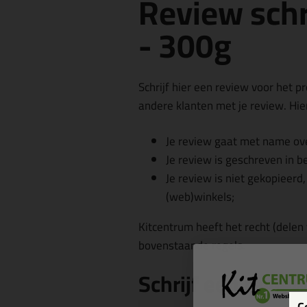
Review schr
- 300g
Schrijf hier een review voor het p
andere klanten met je review. Hier
Je review gaat met name ove
Je review is geschreven in b
Je review is niet gekopieerd
(web)winkels;
Kitcentrum heeft het recht (delen
bovenstaande regels.
Schrijf een revie
C