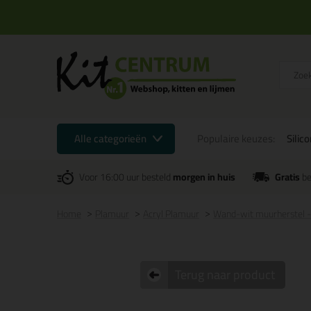
Alle categorieën
Populaire keuzes:
Silic
Voor 16:00 uur besteld
morgen in huis
Gratis
be
Home
Plamuur
Acryl Plamuur
Wand-wit muurherstel 
Terug naar product