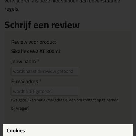
verwijderen als deze niet voldoen aan bovenstaande
regels.
Schrijf een review
Review voor product
Sikaflex 552 AT 300ml
Jouw naam *
E-mailadres *
(we gebruiken het e-mailadres alleen om contact op te nemen
bij vragen)
Reviewtitel *
Cookies