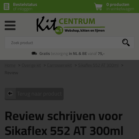
Bestelstatus
0 producten
of inloggen
in winkelwagen
Gratis
bezorging
in NL & BE
vanaf
75,-
Home
Overige kit
Carrosseriekit
Sikaflex 552 AT 300ml
Review
Terug naar product
Review schrijven voor
Sikaflex 552 AT 300ml