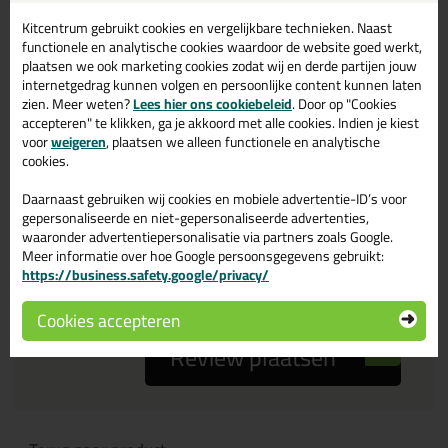
Kitcentrum gebruikt cookies en vergelijkbare technieken. Naast
Je ervaring
functionele en analytische cookies waardoor de website goed werkt,
plaatsen we ook marketing cookies zodat wij en derde partijen jouw
internetgedrag kunnen volgen en persoonlijke content kunnen laten
zien. Meer weten?
Lees hier ons cookiebeleid
. Door op "Cookies
accepteren" te klikken, ga je akkoord met alle cookies. Indien je kiest
voor
weigeren
, plaatsen we alleen functionele en analytische
cookies.
Beoordeling
Daarnaast gebruiken wij cookies en mobiele advertentie-ID’s voor
gepersonaliseerde en niet-gepersonaliseerde advertenties,
waaronder advertentiepersonalisatie via partners zoals Google.
Zou jij dit product aanbevelen bij anderen?
Meer informatie over hoe Google persoonsgegevens gebruikt:
https://business.safety.google/privacy/
ja
nee
Cookies accepteren
Review plaatsen