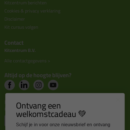
Kitcentrum berichten
Cookies & privacy verklaring
Disclaimer
Kit cursus volgen
Contact
Kitcentrum B.V.
Alle contactgegevens >
Altijd op de hoogte blijven?
Nieuws, tips en exclusieve deals rechtstreeks in je
Ontvang een
inbox
welkomstcadeau 💚
Email
Schijf je in voor onze nieuwsbrief en ontvang