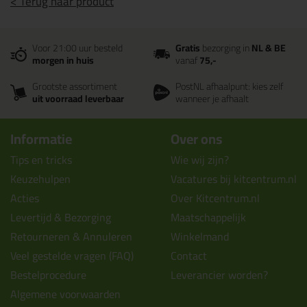
< Terug naar product
Voor 21:00 uur besteld
Gratis
bezorging in
NL & BE
morgen in huis
vanaf
75,-
Grootste assortiment
PostNL afhaalpunt: kies zelf
uit voorraad leverbaar
wanneer je afhaalt
Informatie
Over ons
Tips en tricks
Wie wij zijn?
Keuzehulpen
Vacatures bij kitcentrum.nl
Acties
Over Kitcentrum.nl
Levertijd & Bezorging
Maatschappelijk
Retourneren & Annuleren
Winkelmand
Veel gestelde vragen (FAQ)
Contact
Bestelprocedure
Leverancier worden?
Algemene voorwaarden