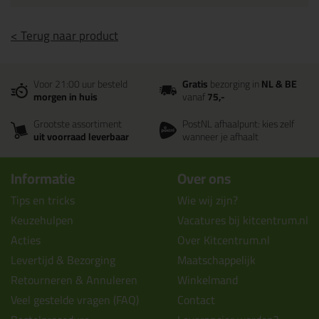
< Terug naar product
Voor 21:00 uur besteld
Gratis
bezorging in
NL & BE
morgen in huis
vanaf
75,-
Grootste assortiment
PostNL afhaalpunt: kies zelf
uit voorraad leverbaar
wanneer je afhaalt
Informatie
Over ons
Tips en tricks
Wie wij zijn?
Keuzehulpen
Vacatures bij kitcentrum.nl
Acties
Over Kitcentrum.nl
Levertijd & Bezorging
Maatschappelijk
Retourneren & Annuleren
Winkelmand
Veel gestelde vragen (FAQ)
Contact