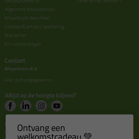
Bestelprocedure
Leverancier worden?
Algemene voorwaarden
Kitcentrum berichten
Cookies & privacy verklaring
Disclaimer
Kit cursus volgen
Contact
Kitcentrum B.V.
Alle contactgegevens >
Altijd op de hoogte blijven?
Nieuws, tips en exclusieve deals rechtstreeks in je
Ontvang een
inbox
welkomstcadeau 💚