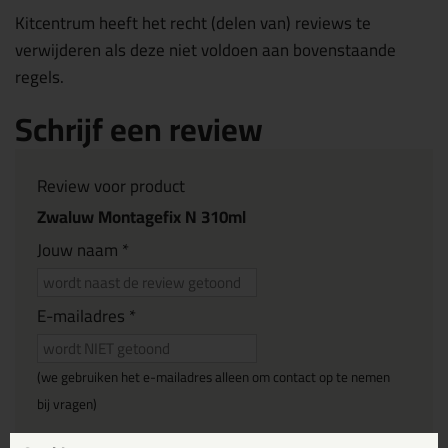
Kitcentrum heeft het recht (delen van) reviews te
verwijderen als deze niet voldoen aan bovenstaande
regels.
Schrijf een review
Review voor product
Zwaluw Montagefix N 310ml
Jouw naam *
E-mailadres *
(we gebruiken het e-mailadres alleen om contact op te nemen
bij vragen)