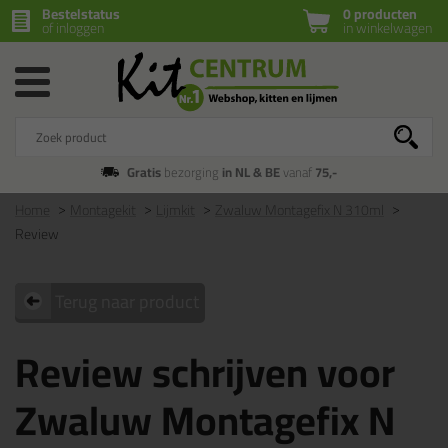
Bestelstatus
0 producten
of inloggen
in winkelwagen
Gratis
bezorging
in NL & BE
vanaf
75,-
Home
Montagekit
Lijmkit
Zwaluw Montagefix N 310ml
Review
Terug naar product
Review schrijven voor
Zwaluw Montagefix N