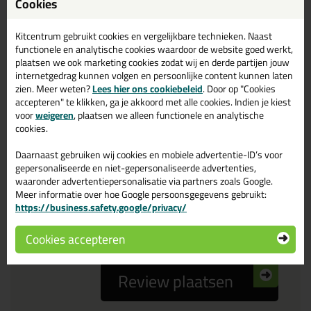
Cookies
Reviewtitel *
Kitcentrum gebruikt cookies en vergelijkbare technieken. Naast
functionele en analytische cookies waardoor de website goed werkt,
Je ervaring
plaatsen we ook marketing cookies zodat wij en derde partijen jouw
internetgedrag kunnen volgen en persoonlijke content kunnen laten
zien. Meer weten?
Lees hier ons cookiebeleid
. Door op "Cookies
accepteren" te klikken, ga je akkoord met alle cookies. Indien je kiest
voor
weigeren
, plaatsen we alleen functionele en analytische
cookies.
Daarnaast gebruiken wij cookies en mobiele advertentie-ID’s voor
Beoordeling
gepersonaliseerde en niet-gepersonaliseerde advertenties,
waaronder advertentiepersonalisatie via partners zoals Google.
Meer informatie over hoe Google persoonsgegevens gebruikt:
Zou jij dit product aanbevelen bij anderen?
https://business.safety.google/privacy/
ja
nee
Cookies accepteren
Review plaatsen