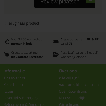
Review plaatsen
< Terug naar product
Voor 21:00 uur besteld
Gratis
bezorging in
NL & BE
morgen in huis
vanaf
75,-
Grootste assortiment
PostNL afhaalpunt: kies zelf
uit voorraad leverbaar
wanneer je afhaalt
Informatie
Over ons
Tips en tricks
Wie wij zijn?
Keuzehulpen
Vacatures bij kitcentrum.nl
Acties
Over Kitcentrum.nl
Levertijd & Bezorging
Maatschappelijk
Retourneren & Annuleren
Winkelmand