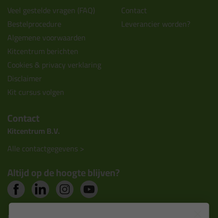
Veel gestelde vragen (FAQ)
Contact
Bestelprocedure
Leverancier worden?
Algemene voorwaarden
Kitcentrum berichten
Cookies & privacy verklaring
Disclaimer
Kit cursus volgen
Contact
Kitcentrum B.V.
Alle contactgegevens >
Altijd op de hoogte blijven?
Nieuws, tips en exclusieve deals rechtstreeks in je