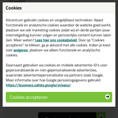
bij vragen)
Cookies
Reviewtitel *
Kitcentrum gebruikt cookies en vergelijkbare technieken. Naast
functionele en analytische cookies waardoor de website goed werkt,
plaatsen we ook marketing cookies zodat wij en derde partijen jouw
Je ervaring
internetgedrag kunnen volgen en persoonlijke content kunnen laten
zien. Meer weten?
Lees hier ons cookiebeleid
. Door op "Cookies
accepteren" te klikken, ga je akkoord met alle cookies. Indien je kiest
voor
weigeren
, plaatsen we alleen functionele en analytische
cookies.
Daarnaast gebruiken wij cookies en mobiele advertentie-ID’s voor
gepersonaliseerde en niet-gepersonaliseerde advertenties,
Beoordeling
waaronder advertentiepersonalisatie via partners zoals Google.
Meer informatie over hoe Google persoonsgegevens gebruikt:
https://business.safety.google/privacy/
Zou jij dit product aanbevelen bij anderen?
Cookies accepteren
ja
nee