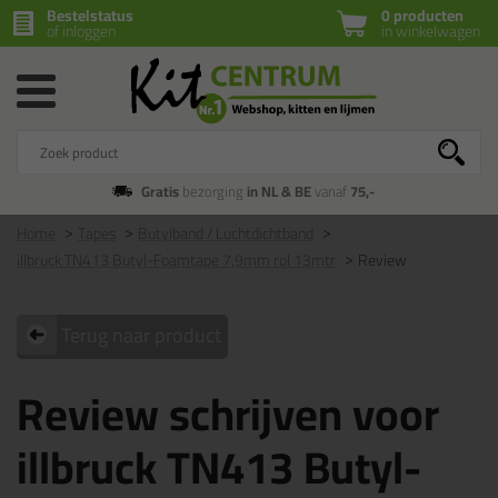
Bestelstatus
0 producten
of inloggen
in winkelwagen
Gratis
bezorging
in NL & BE
vanaf
75,-
Home
Tapes
Butylband / Luchtdichtband
illbruck TN413 Butyl-Foamtape 7,9mm rol 13mtr
Review
Terug naar product
Review schrijven voor
illbruck TN413 Butyl-