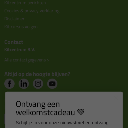
Kitcentrum berichten
Cookies & privacy verklaring
Disclaimer
Kit cursus volgen
Contact
Kitcentrum B.V.
Alle contactgegevens >
Altijd op de hoogte blijven?
Nieuws, tips en exclusieve deals rechtstreeks in je
Ontvang een
inbox
welkomstcadeau 💚
Email
Schijf je in voor onze nieuwsbrief en ontvang