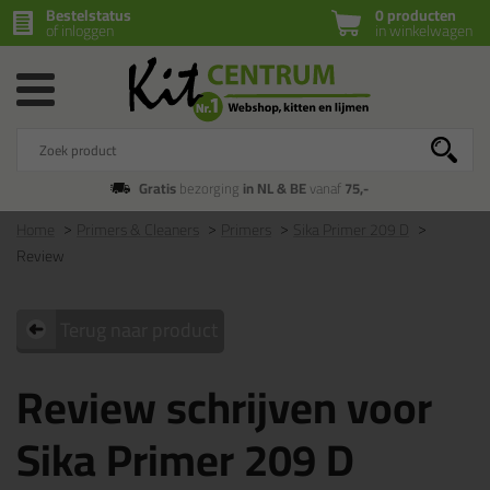
Bestelstatus
0 producten
of inloggen
in winkelwagen
Gratis
bezorging
in NL & BE
vanaf
75,-
Home
Primers & Cleaners
Primers
Sika Primer 209 D
Review
Terug naar product
Review schrijven voor
Sika Primer 209 D