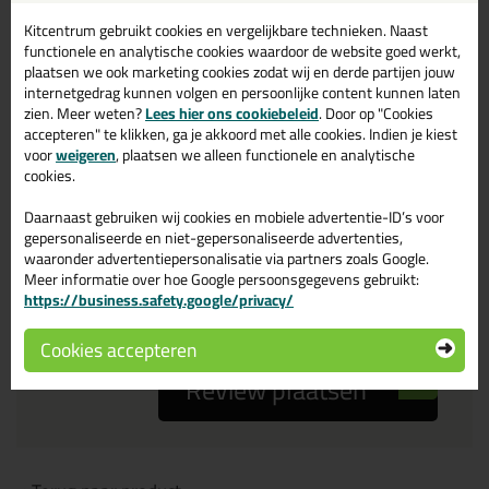
Kitcentrum gebruikt cookies en vergelijkbare technieken. Naast
Je ervaring
functionele en analytische cookies waardoor de website goed werkt,
plaatsen we ook marketing cookies zodat wij en derde partijen jouw
internetgedrag kunnen volgen en persoonlijke content kunnen laten
zien. Meer weten?
Lees hier ons cookiebeleid
. Door op "Cookies
accepteren" te klikken, ga je akkoord met alle cookies. Indien je kiest
voor
weigeren
, plaatsen we alleen functionele en analytische
cookies.
Beoordeling
Daarnaast gebruiken wij cookies en mobiele advertentie-ID’s voor
gepersonaliseerde en niet-gepersonaliseerde advertenties,
waaronder advertentiepersonalisatie via partners zoals Google.
Zou jij dit product aanbevelen bij anderen?
Meer informatie over hoe Google persoonsgegevens gebruikt:
https://business.safety.google/privacy/
ja
nee
Cookies accepteren
Review plaatsen