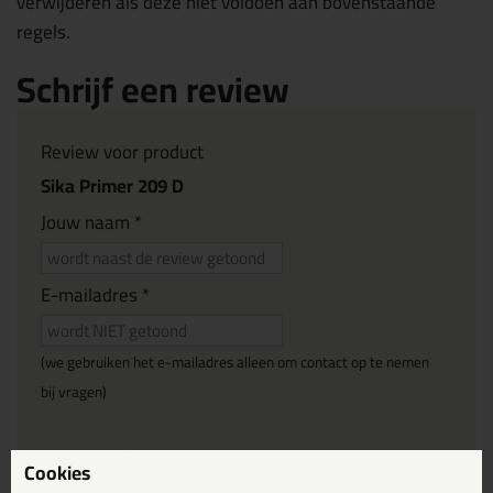
verwijderen als deze niet voldoen aan bovenstaande
regels.
Schrijf een review
Review voor product
Sika Primer 209 D
Jouw naam *
E-mailadres *
(we gebruiken het e-mailadres alleen om contact op te nemen
bij vragen)
Reviewtitel *
Cookies