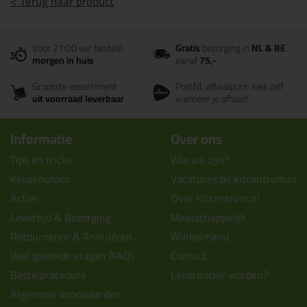
< Terug naar product
Voor 21:00 uur besteld
Gratis
bezorging in
NL & BE
morgen in huis
vanaf
75,-
Grootste assortiment
PostNL afhaalpunt: kies zelf
uit voorraad leverbaar
wanneer je afhaalt
Informatie
Over ons
Tips en tricks
Wie wij zijn?
Keuzehulpen
Vacatures bij kitcentrum.nl
Acties
Over Kitcentrum.nl
Levertijd & Bezorging
Maatschappelijk
Retourneren & Annuleren
Winkelmand
Veel gestelde vragen (FAQ)
Contact
Bestelprocedure
Leverancier worden?
Algemene voorwaarden