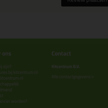
 ons
Contact
j zijn?
Kitcentrum B.V.
res bij kitcentrum.nl
Alle contactgegevens >
Kitcentrum.nl
chappelijk
elmand
ct
ancier worden?