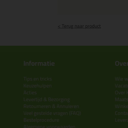
< Terug naar product
Informatie
Over
Tips en tricks
Wie wi
Keuzehulpen
Vacatu
Acties
Over 
Levertijd & Bezorging
Maats
Retourneren & Annuleren
Wink
Veel gestelde vragen (FAQ)
Conta
Bestelprocedure
Lever
Algemene voorwaarden