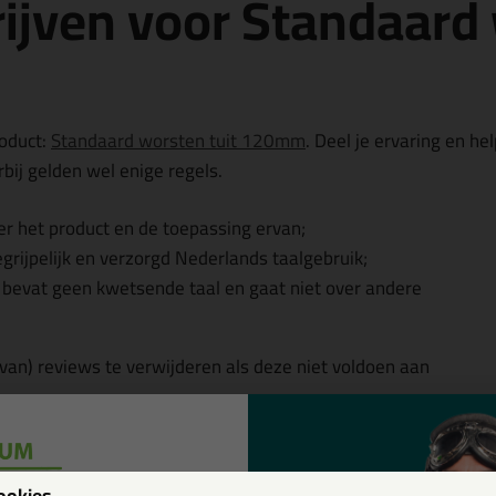
ijven voor Standaard
roduct:
Standaard worsten tuit 120mm
. Deel je ervaring en he
bij gelden wel enige regels.
r het product en de toepassing ervan;
egrijpelijk en verzorgd Nederlands taalgebruik;
, bevat geen kwetsende taal en gaat niet over andere
 van) reviews te verwijderen als deze niet voldoen aan
w
ookies