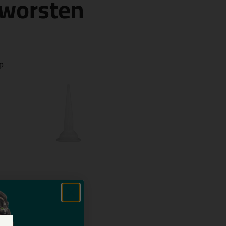
 worsten
lp