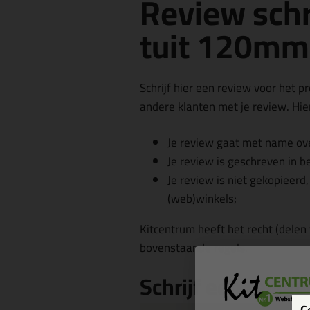
Review schr
tuit 120mm
Schrijf hier een review voor het p
andere klanten met je review. Hier
Je review gaat met name ove
Je review is geschreven in b
Je review is niet gekopieerd
(web)winkels;
Kitcentrum heeft het recht (delen
bovenstaande regels.
Schrijf een revie
C