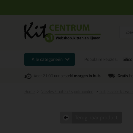
Alle categorieën
Populaire keuzes:
Silic
Voor 21:00 uur besteld
morgen in huis
Gratis
be
Home
Nozzles / Tuiten / spuitmonden
Tuitjes voor kit wor
Terug naar product