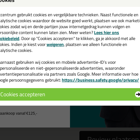
een
andaard worsten tuit 120mm
cadeau 💚
tcentrum gebruikt cookies en vergelijkbare technieken. Naast functionele en
alytische cookies waardoor de website goed werkt, plaatsen we ook market
okies zodat wij en derde partijen jouw internetgedrag kunnen volgen en
rsoonlijke content kunnen laten zien. Meer weten?
Lees hier ons
e nieuwsbrief en ontvang een
okiebeleid
. Door op "Cookies accepteren" te klikken, ga je akkoord met alle
 gebruiken het e-mailadres alleen om contact op te nemen bij vragen)
v. €35,-
bij je eerste bestelling!
okies. Indien je kiest voor
weigeren
, plaatsen we alleen functionele en
alytische cookies.
arnaast gebruiken wij cookies en mobiele advertentie-ID’s voor
personaliseerde en niet-gepersonaliseerde advertenties, waaronder
vertentiepersonalisatie via partners zoals Google. Meer informatie over hoe
ogle persoonsgegevens gebruikt:
https://business.safety.google/privacy/
 de actiecode ›
Cookies accepteren
 wil geen cadeau
a
nee
j aankoop vanaf €125,-
Review plaatsen