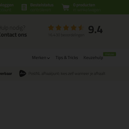
nloggen
Bestelstatus
0 producten
ccount
controleren
in winkelwagen
9.4
Hulp nodig?
Contact ons
16.430 beoordelingen
Merken
Tips & Tricks
Keuzehulp
verbaar
PostNL afhaalpunt: kies zelf wanneer je afhaalt