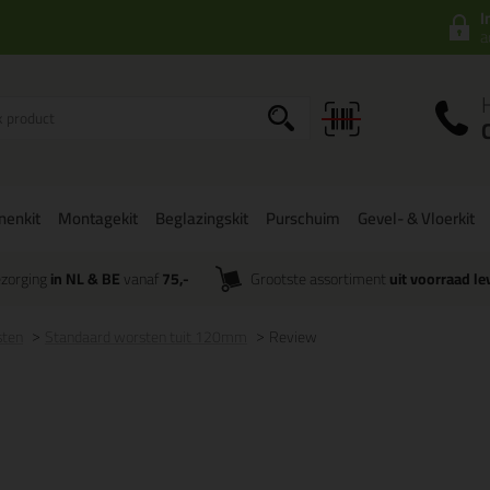
I
a
onenkit
Montagekit
Beglazingskit
Purschuim
Gevel- & Vloerkit
zorging
in NL & BE
vanaf
75,-
Grootste assortiment
uit voorraad le
sten
Standaard worsten tuit 120mm
Review