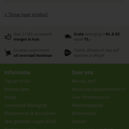
< Terug naar product
Voor 21:00 uur besteld
Gratis
bezorging in
NL & BE
morgen in huis
vanaf
75,-
Grootste assortiment
PostNL afhaalpunt: kies zelf
uit voorraad leverbaar
wanneer je afhaalt
Informatie
Over ons
Tips en tricks
Wie wij zijn?
Keuzehulpen
Vacatures bij kitcentrum.nl
Acties
Over Kitcentrum.nl
Levertijd & Bezorging
Maatschappelijk
Retourneren & Annuleren
Winkelmand
Veel gestelde vragen (FAQ)
Contact