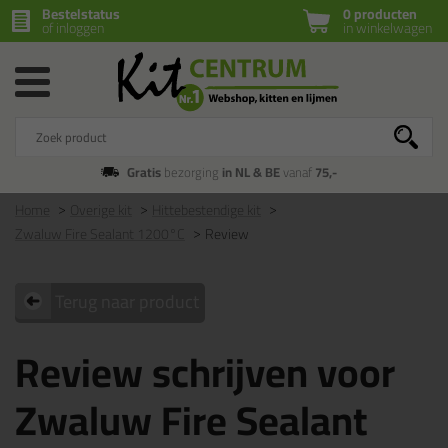
Bestelstatus
0 producten
of inloggen
in winkelwagen
Gratis
bezorging
in NL & BE
vanaf
75,-
Home
Overige kit
Hittebestendige kit
Zwaluw Fire Sealant 1200°C
Review
Terug naar product
Review schrijven voor
Zwaluw Fire Sealant