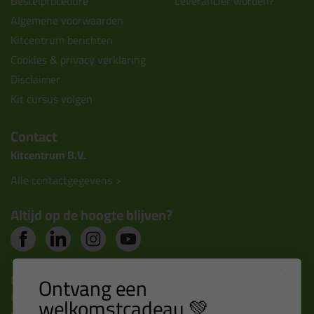
Bestelprocedure
Leverancier worden?
Algemene voorwaarden
Kitcentrum berichten
Cookies & privacy verklaring
Disclaimer
Kit cursus volgen
Contact
Kitcentrum B.V.
Alle contactgegevens >
Altijd op de hoogte blijven?
Nieuws, tips en exclusieve deals rechtstreeks in je
Ontvang een
inbox
welkomstcadeau 💚