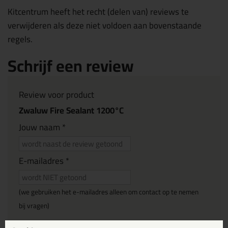
Kitcentrum heeft het recht (delen van) reviews te
verwijderen als deze niet voldoen aan bovenstaande
regels.
Schrijf een review
Review voor product
Zwaluw Fire Sealant 1200°C
Jouw naam *
E-mailadres *
(we gebruiken het e-mailadres alleen om contact op te nemen
bij vragen)