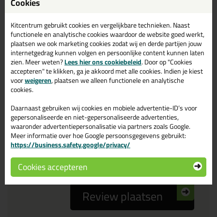
Cookies
Reviewtitel *
Kitcentrum gebruikt cookies en vergelijkbare technieken. Naast
functionele en analytische cookies waardoor de website goed werkt,
Je ervaring
plaatsen we ook marketing cookies zodat wij en derde partijen jouw
internetgedrag kunnen volgen en persoonlijke content kunnen laten
zien. Meer weten?
Lees hier ons cookiebeleid
. Door op "Cookies
accepteren" te klikken, ga je akkoord met alle cookies. Indien je kiest
voor
weigeren
, plaatsen we alleen functionele en analytische
cookies.
Daarnaast gebruiken wij cookies en mobiele advertentie-ID’s voor
Beoordeling
gepersonaliseerde en niet-gepersonaliseerde advertenties,
waaronder advertentiepersonalisatie via partners zoals Google.
Meer informatie over hoe Google persoonsgegevens gebruikt:
Zou jij dit product aanbevelen bij anderen?
https://business.safety.google/privacy/
ja
nee
Cookies accepteren
Review plaatsen