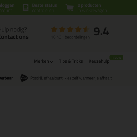
nloggen
Bestelstatus
0 producten
ccount
controleren
in winkelwagen
9.4
Hulp nodig?
Contact ons
16.431 beoordelingen
Merken
Tips & Tricks
Keuzehulp
verbaar
PostNL afhaalpunt: kies zelf wanneer je afhaalt