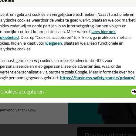
een
n Braven Hybriseal 2ps 600ml
cadeau 💚
tcentrum gebruikt cookies en vergelijkbare technieken. Naast functionele en
alytische cookies waardoor de website goed werkt, plaatsen we ook market
okies zodat wij en derde partijen jouw internetgedrag kunnen volgen en
rsoonlijke content kunnen laten zien. Meer weten?
Lees hier ons
e nieuwsbrief en ontvang een
okiebeleid
. Door op "Cookies accepteren" te klikken, ga je akkoord met alle
 gebruiken het e-mailadres alleen om contact op te nemen bij vragen)
v. €35,-
bij je eerste bestelling!
okies. Indien je kiest voor
weigeren
, plaatsen we alleen functionele en
alytische cookies.
arnaast gebruiken wij cookies en mobiele advertentie-ID’s voor
personaliseerde en niet-gepersonaliseerde advertenties, waaronder
vertentiepersonalisatie via partners zoals Google. Meer informatie over hoe
ogle persoonsgegevens gebruikt:
https://business.safety.google/privacy/
 de actiecode ›
Cookies accepteren
 wil geen cadeau
a
nee
j aankoop vanaf €125,-
Review plaatsen