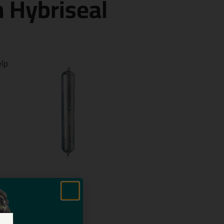
 Hybriseal
elp