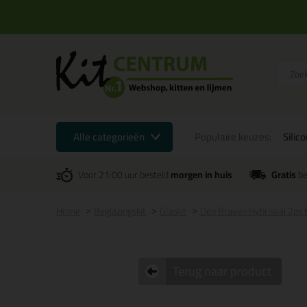
Alle categorieën
Populaire keuzes:
Silic
Voor 21:00 uur besteld
morgen in huis
Gratis
be
Home
Beglazingskit
Glaskit
Den Braven Hybriseal 2ps
Terug naar product