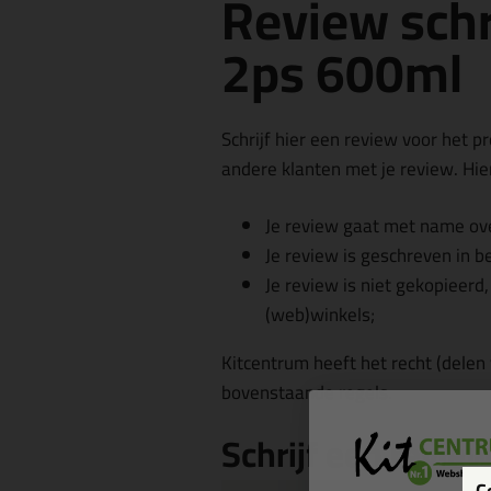
Review schr
2ps 600ml
Schrijf hier een review voor het p
andere klanten met je review. Hier
Je review gaat met name ove
Je review is geschreven in b
Je review is niet gekopieerd
(web)winkels;
Kitcentrum heeft het recht (delen
bovenstaande regels.
Schrijf een revie
C