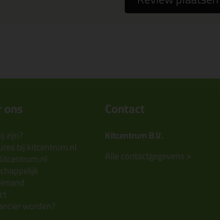
 ons
Contact
j zijn?
Kitcentrum B.V.
res bij kitcentrum.nl
Alle contactgegevens >
Kitcentrum.nl
chappelijk
elmand
ct
ancier worden?