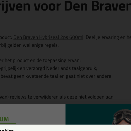
ijven voor Den Braven
roduct:
Den Braven Hybriseal 2ps 600ml
. Deel je ervaring en h
bij gelden wel enige regels.
r het product en de toepassing ervan;
egrijpelijk en verzorgd Nederlands taalgebruik;
, bevat geen kwetsende taal en gaat niet over andere
 van) reviews te verwijderen als deze niet voldoen aan
w
ookies