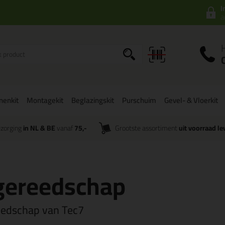
I
a
onenkit
Montagekit
Beglazingskit
Purschuim
Gevel- & Vloerkit
zorging
in NL & BE
vanaf
75,-
Grootste assortiment
uit voorraad le
ereedschap
eedschap van Tec7