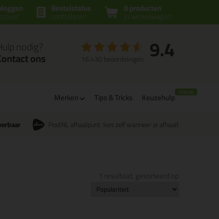
nloggen
Bestelstatus
0 producten
ccount
controleren
in winkelwagen
9.4
Hulp nodig?
Contact ons
16.430 beoordelingen
Merken
Tips & Tricks
Keuzehulp
verbaar
PostNL afhaalpunt: kies zelf wanneer je afhaalt
1 resultaat, gesorteerd op