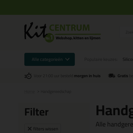
Alle categorieën
Populaire keuzes:
Silic
Voor 21:00 uur besteld
morgen in huis
Gratis
be
Home
Handgereedschap
Handg
Filter
Alle handger
filters wissen