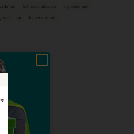
packmes
Schroevendraaiers
Lijmklemmen
gereedschap
Kit verwarmers
ing