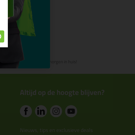
nl
leverd, vandaag besteld, morgen in huis!
Altijd op de hoogte blijven?
Nieuws, tips en exclusieve deals