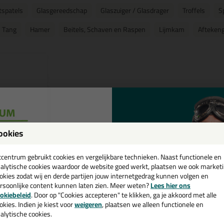
tspatels
Glasgereedschap
Glaszuiger / Glasdrager
Troffels
S
Tang
Hamer
Beitels, Schaven en Raspen
Lijmkam
Afteken
ookies
een
cadeau 💚
tcentrum gebruikt cookies en vergelijkbare technieken. Naast functionele en
alytische cookies waardoor de website goed werkt, plaatsen we ook market
okies zodat wij en derde partijen jouw internetgedrag kunnen volgen en
(1)
rsoonlijke content kunnen laten zien. Meer weten?
Lees hier ons
e nieuwsbrief en ontvang een
okiebeleid
. Door op "Cookies accepteren" te klikken, ga je akkoord met alle
ish 4 stuks
v. €35,-
bij je eerste bestelling!
okies. Indien je kiest voor
weigeren
, plaatsen we alleen functionele en
or voegen
alytische cookies.
n flexibele
 handig