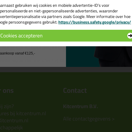
arnaast gebruiken wij cookies en mobiele advertentie-ID’s voor
personaliseerde en niet-gepersonaliseerde advertenties, waaronder
vertentiepersonalisatie via partners zoals Google. Meer informatie over hoe
ogle persoonsgegevens gebruikt:
https://business.safety.google/privacy/
 de actiecode ›
Cookies accepteren
ndgereedschap - Kitcentrum.
 wil geen cadeau
j aankoop vanaf €125,-
reedschap van het merk Tec7 bij Kitcentrum.nl - gewoon uit voorraad ge
 ons
Contact
j zijn?
Kitcentrum B.V.
res bij kitcentrum.nl
Alle contactgegevens >
Kitcentrum.nl
chappelijk