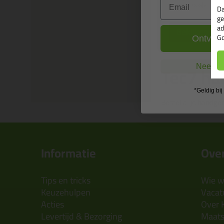
opbergdoosje
Da
ge
ad
Bekijken
Go
Ontvang
Tec7 ha
Nee, ik
*Geldig bi
Bestel al je handge
Informatie
Over
Tips en tricks
Wie wi
Keuzehulpen
Vacatu
Acties
Over 
Levertijd & Bezorging
Maats