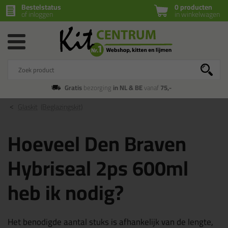
Bestelstatus
0 producten
of inloggen
in winkelwagen
Gratis
bezorging
in NL & BE
vanaf
75,-
Glaskit
(Beglazingskit)
Hoeveel Den Braven
Hybriseal 2ps 600ml
heb ik nodig?
Het benodigde aantal stuks is afhankelijk van de lengte,