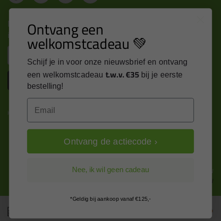
Nieuws, tips en exclusieve deals rechtstreeks in je
Ontvang een
inbox
welkomstcadeau 💚
Email
Schijf je in voor onze nieuwsbrief en ontvang
t.w.v. €35
een welkomstcadeau
bij je eerste
Inschrijven
bestelling!
Email
Kitcentrum is trots op:
Ontvang de actiecode ›
Alle prijzen zijn in EURO en excl. 21% BTW
Nee, ik wil geen cadeau
wijzig naar incl. BTW
*Geldig bij aankoop vanaf €125,-