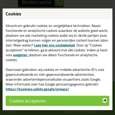
Bereken aantal
Cookies
Kitcentrum gebruikt cookies en vergelijkbare technieken. Naast
functionele en analytische cookies waardoor de website goed werkt,
Bekijk product
plaatsen we ook marketing cookies zodat wij en derde partijen jouw
internetgedrag kunnen volgen en persoonlijke content kunnen laten
zien. Meer weten?
Lees hier ons cookiebeleid
. Door op "Cookies
accepteren" te klikken, ga je akkoord met alle cookies. Indien je kiest
voor
weigeren
, plaatsen we alleen functionele en analytische
Voor 21:00 uur besteld
Gratis
bezorging in
NL & BE
morgen in huis
vanaf
75,-
cookies.
Grootste assortiment
PostNL afhaalpunt: kies zelf
Daarnaast gebruiken wij cookies en mobiele advertentie-ID’s voor
uit voorraad leverbaar
wanneer je afhaalt
gepersonaliseerde en niet-gepersonaliseerde advertenties,
waaronder advertentiepersonalisatie via partners zoals Google.
Meer informatie over hoe Google persoonsgegevens gebruikt:
Informatie
Over ons
https://business.safety.google/privacy/
Tips en tricks
Wie wij zijn?
Cookies accepteren
Keuzehulpen
Vacatures bij kitcentrum.nl
Acties
Over Kitcentrum.nl