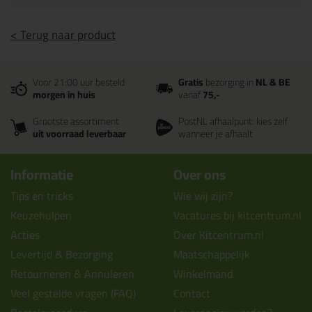
< Terug naar product
Voor 21:00 uur besteld
Gratis
bezorging in
NL & BE
morgen in huis
vanaf
75,-
Grootste assortiment
PostNL afhaalpunt: kies zelf
uit voorraad leverbaar
wanneer je afhaalt
Informatie
Over ons
Tips en tricks
Wie wij zijn?
Keuzehulpen
Vacatures bij kitcentrum.nl
Acties
Over Kitcentrum.nl
Levertijd & Bezorging
Maatschappelijk
Retourneren & Annuleren
Winkelmand
Veel gestelde vragen (FAQ)
Contact