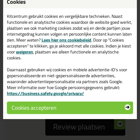
Cookies
Reviewtitel *
Kitcentrum gebruikt cookies en vergelijkbare technieken. Naast
functionele en analytische cookies waardoor de website goed werkt,
Je ervaring
plaatsen we ook marketing cookies zodat wij en derde partijen jouw
internetgedrag kunnen volgen en persoonlijke content kunnen laten
zien. Meer weten?
Lees hier ons cookiebeleid
. Door op "Cookies
accepteren" te klikken, ga je akkoord met alle cookies. Indien je kiest
voor
weigeren
, plaatsen we alleen functionele en analytische
cookies.
Daarnaast gebruiken wij cookies en mobiele advertentie-ID’s voor
Beoordeling
gepersonaliseerde en niet-gepersonaliseerde advertenties,
waaronder advertentiepersonalisatie via partners zoals Google.
Meer informatie over hoe Google persoonsgegevens gebruikt:
Zou jij dit product aanbevelen bij anderen?
https://business.safety.google/privacy/
ja
nee
Cookies accepteren
Review plaatsen