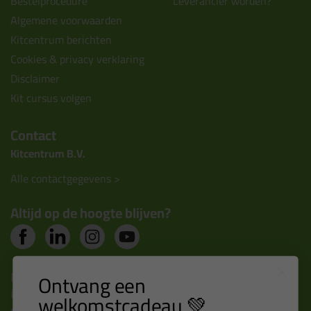
Bestelprocedure
Leverancier worden?
Algemene voorwaarden
Kitcentrum berichten
Cookies & privacy verklaring
Disclaimer
Kit cursus volgen
Contact
Kitcentrum B.V.
Alle contactgegevens >
Altijd op de hoogte blijven?
Nieuws, tips en exclusieve deals rechtstreeks in je
Ontvang een
inbox
welkomstcadeau 💚