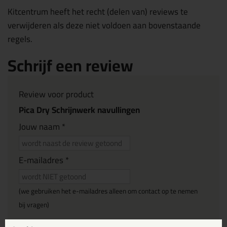
Kitcentrum heeft het recht (delen van) reviews te
verwijderen als deze niet voldoen aan bovenstaande
regels.
Schrijf een review
Review voor product
Pica Dry Schrijnwerk navullingen
Jouw naam *
E-mailadres *
(we gebruiken het e-mailadres alleen om contact op te nemen
bij vragen)