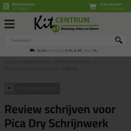
Bestelstatus
0 producten
of inloggen
in winkelwagen
Gratis
bezorging
in NL & BE
vanaf
75,-
Home
Handgereedschap
Aftekengereedschap
Pica Dry Schrijnwerk navullingen
Review
Terug naar product
Review schrijven voor
Pica Dry Schrijnwerk