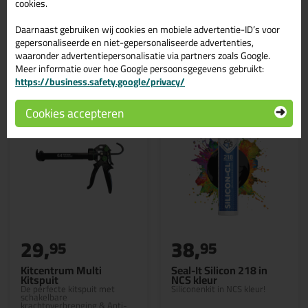
cookies.
Daarnaast gebruiken wij cookies en mobiele advertentie-ID’s voor
gepersonaliseerde en niet-gepersonaliseerde advertenties,
waaronder advertentiepersonalisatie via partners zoals Google.
Gerelateerde producten
Meer informatie over hoe Google persoonsgegevens gebruikt:
https://business.safety.google/privacy/
Cookies accepteren
29,
38,
95
95
Kitcentrum Multi
Seal-It Silicon 218 in
Kitspuit
NCS kleur
De perfecte kitspuit met
Siliconenkit in NCS kleur!
schakelbare
krachtoverbrenging & Anti-