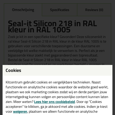
Omschrijving
Specificaties
Reviews (0)
Seal-it Silicon 218 in RAL
kleur in RAL 1005
Zoek je kit in een specifieke kleur? Gevonden! Deze siliconenkit in
ral kleur Seal-it Silicon 218 in RAL kleur in de kleur RAL 1005 is te
gebruiken voor verschillende toepassingen. Een duurzame en
veelzijdige kit welke makkelijk te verwerken is. Perfect als je een
bijpassende kleur zoekt met gegarandeerd een topresultaat.
Bestel de Seal-it Silicon 218 in RAL kleur in kleur RAL 1005
vandaag nog! Op voorraad en op werkdagen besteld = morgen in
huis.
Cookies
Wil je meer weten over de toepassing en kenmerken van dit
Kitcentrum gebruikt cookies en vergelijkbare technieken. Naast
product?
Lees alles over dit product >
functionele en analytische cookies waardoor de website goed werkt,
plaatsen we ook marketing cookies zodat wij en derde partijen jouw
Tips & tricks voor Seal-it Silicon 218
internetgedrag kunnen volgen en persoonlijke content kunnen laten
in RAL kleur
zien. Meer weten?
Lees hier ons cookiebeleid
. Door op "Cookies
accepteren" te klikken, ga je akkoord met alle cookies. Indien je kiest
In de volgende blogs wordt dit product gebruikt:
voor
weigeren
, plaatsen we alleen functionele en analytische
Welke kit heb ik nodig voor mijn badkamer?