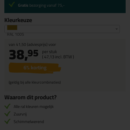
Gratis
bezorging vanaf 75,-
Kleurkeuze
RAL 1005
van
41,50
(adviesprijs) voor
38,
95
per stuk
(
47,
13
incl. BTW )
6
% korting
(geldig bij alle kleurcombinaties)
Waarom dit product?
Alle ral kleuren mogelijk
Zuurvrij
Schimmelwerend