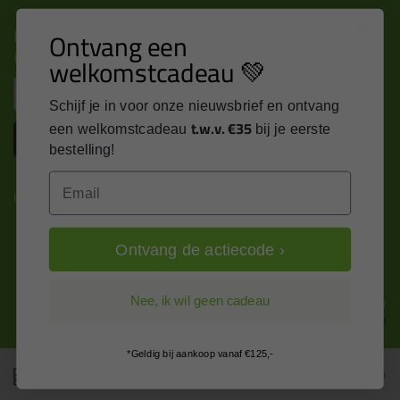
Nieuws, tips en exclusieve deals rechtstreeks in je
Ontvang een
inbox
welkomstcadeau 💚
Email
Schijf je in voor onze nieuwsbrief en ontvang
t.w.v. €35
een welkomstcadeau
bij je eerste
Inschrijven
bestelling!
Email
Kitcentrum is trots op:
Ontvang de actiecode ›
Alle prijzen zijn in EURO en excl. 21% BTW
Nee, ik wil geen cadeau
wijzig naar incl. BTW
*Geldig bij aankoop vanaf €125,-