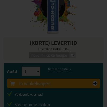
(KORTE) LEVERTIJD
Levertijd controleren...
houd mij op de hoogte
bereken aantal >
Aantal
In winkelwagen
Voldoende voorraad
Alleen online beschikbaar