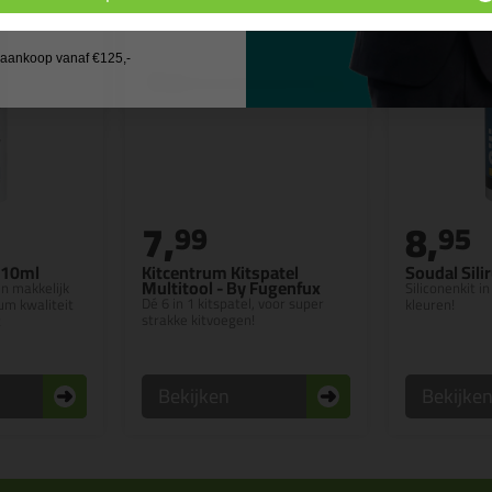
 wil geen cadeau
j aankoop vanaf €125,-
7,
8,
99
95
310ml
Kitcentrum Kitspatel
Soudal Sili
Multitool - By Fugenfux
en makkelijk
Siliconenkit 
Dé 6 in 1 kitspatel, voor super
m kwaliteit
kleuren!
strakke kitvoegen!
t
Bekijken
Bekijke