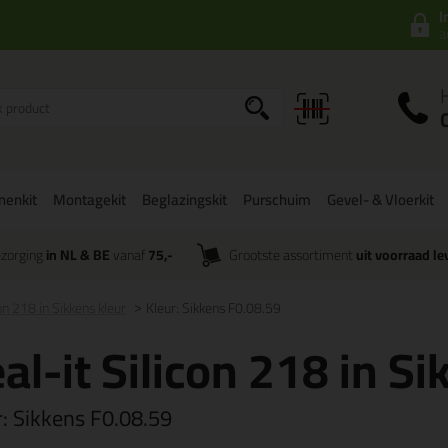
I
a
onenkit
Montagekit
Beglazingskit
Purschuim
Gevel- & Vloerkit
zorging
in NL & BE
vanaf
75,-
Grootste assortiment
uit voorraad le
con 218 in Sikkens kleur
Kleur: Sikkens F0.08.59
al-it Silicon 218 in Si
r:
Sikkens F0.08.59