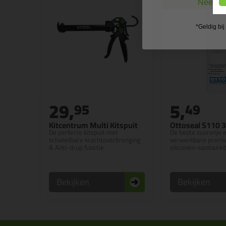
Nee, ik
*Geldig bi
29,
5,
95
49
Kitcentrum Multi Kitspuit
Ottoseal S110 
De perfecte kitspuit met
De beste zuurvrije 
schakelbare krachtoverbrenging
verwerkbare premiu
& Anti-drup functie
siliconen-sanitairki
Bekijken
Bekijken