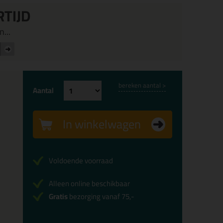
RTIJD
...
bereken aantal >
Aantal
In winkelwagen
Voldoende voorraad
Alleen online beschikbaar
Gratis
bezorging vanaf 75,-