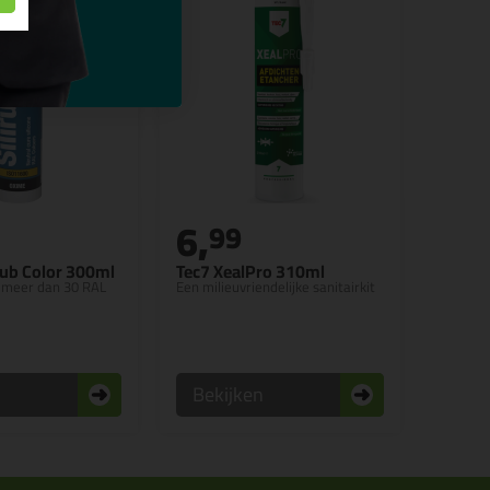
6,
99
rub Color 300ml
Tec7 XealPro 310ml
in meer dan 30 RAL
Een milieuvriendelijke sanitairkit
n
Bekijken