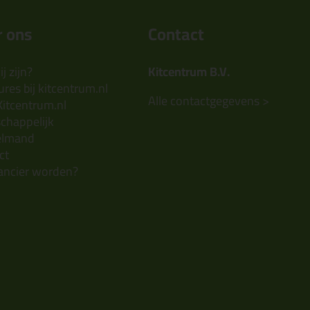
 ons
Contact
j zijn?
Kitcentrum B.V.
res bij kitcentrum.nl
Alle contactgegevens >
Kitcentrum.nl
chappelijk
elmand
ct
ancier worden?