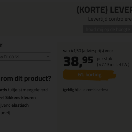
(KORTE) LEVE
Levertijd controleren
houd mij op de hoogte
r
van
41,50
(adviesprijs) voor
38,
95
ns F0.08.59
per stuk
(
47,
13
incl. BTW )
6
% korting
rom dit product?
atis
tuitje(s) meegeleverd
(geldig bij alle combinaties)
eel
Sikkens kleuren
ijvend
elastisch
urvrij