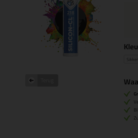
Kleu
Sikke
Waa
Terug
Gr
V
Bl
Zu