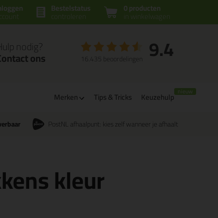
nloggen
Bestelstatus
0 producten
ccount
controleren
in winkelwagen
9.4
Hulp nodig?
Contact ons
16.435 beoordelingen
Merken
Tips & Tricks
Keuzehulp
verbaar
PostNL afhaalpunt: kies zelf wanneer je afhaalt
kkens kleur