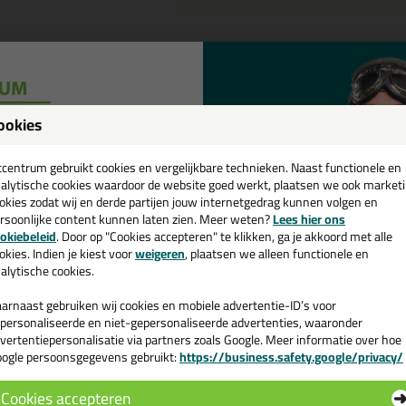
Omschrijving
Specificaties
eal-it Silicon 218 in Sikkens kleu
ookies
een
tel de Seal-it Silicon 218 in Sikkens kleur in Sikkens F0.08.59 vandaag 
cadeau 💚
tcentrum gebruikt cookies en vergelijkbare technieken. Naast functionele en
alytische cookies waardoor de website goed werkt, plaatsen we ook market
okies zodat wij en derde partijen jouw internetgedrag kunnen volgen en
 je meer weten over de toepassing en kenmerken van dit product?
Lees 
rsoonlijke content kunnen laten zien. Meer weten?
Lees hier ons
e nieuwsbrief en ontvang een
okiebeleid
. Door op "Cookies accepteren" te klikken, ga je akkoord met alle
v. €35,-
bij je eerste bestelling!
okies. Indien je kiest voor
weigeren
, plaatsen we alleen functionele en
alytische cookies.
n
arnaast gebruiken wij cookies en mobiele advertentie-ID’s voor
personaliseerde en niet-gepersonaliseerde advertenties, waaronder
vertentiepersonalisatie via partners zoals Google. Meer informatie over hoe
ogle persoonsgegevens gebruikt:
https://business.safety.google/privacy/
 de actiecode ›
Cookies accepteren