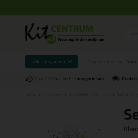
Alle categorieën
Populaire keuzes:
Silic
Voor 21:00 uur besteld
morgen in huis
Gratis
be
Home
Siliconenkit
Siliconenkit in RAL kleur
Seal-it Sili
Se
Kleu