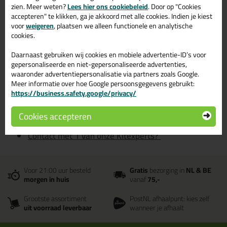
zien. Meer weten?
Lees hier ons cookiebeleid
. Door op "Cookies
Siliconenkit
accepteren" te klikken, ga je akkoord met alle cookies. Indien je kiest
Acrylaatkit
voor
weigeren
, plaatsen we alleen functionele en analytische
cookies.
Beglazingskit
Montagekit
Daarnaast gebruiken wij cookies en mobiele advertentie-ID’s voor
gepersonaliseerde en niet-gepersonaliseerde advertenties,
Overige
waaronder advertentiepersonalisatie via partners zoals Google.
Purschuim
Meer informatie over hoe Google persoonsgegevens gebruikt:
https://business.safety.google/privacy/
Schildersmaterialen
Banden en Tapes
Cookies accepteren
Verwerkingsmateriaal
Contact met 1 van onze Kitexperts?
Voor 21:00 uur besteld
Gratis
bezorging in
NL & BE
morgen in huis
vanaf
75,-
Grootste assortiment
PostNL afhaalpunt: kies zelf
uit voorraad leverbaar
wanneer je afhaalt