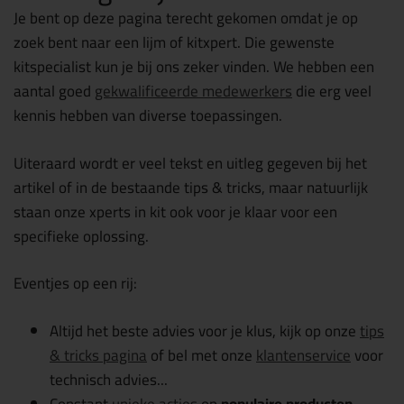
Je bent op deze pagina terecht gekomen omdat je op
zoek bent naar een lijm of kitxpert. Die gewenste
kitspecialist kun je bij ons zeker vinden. We hebben een
aantal goed
gekwalificeerde medewerkers
die erg veel
kennis hebben van diverse toepassingen.
Uiteraard wordt er veel tekst en uitleg gegeven bij het
artikel of in de bestaande tips & tricks, maar natuurlijk
staan onze xperts in kit ook voor je klaar voor een
specifieke oplossing.
Eventjes op een rij:
Altijd het beste advies voor je klus, kijk op onze
tips
& tricks pagina
of bel met onze
klantenservice
voor
technisch advies...
Constant
unieke acties
op
populaire producten