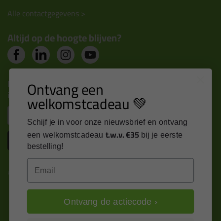
Alle contactgegevens >
Altijd op de hoogte blijven?
Nieuws, tips en exclusieve deals rechtstreeks in je
Ontvang een
inbox
welkomstcadeau 💚
Email
Schijf je in voor onze nieuwsbrief en ontvang
t.w.v. €35
een welkomstcadeau
bij je eerste
Inschrijven
bestelling!
Email
Kitcentrum is trots op:
Ontvang de actiecode ›