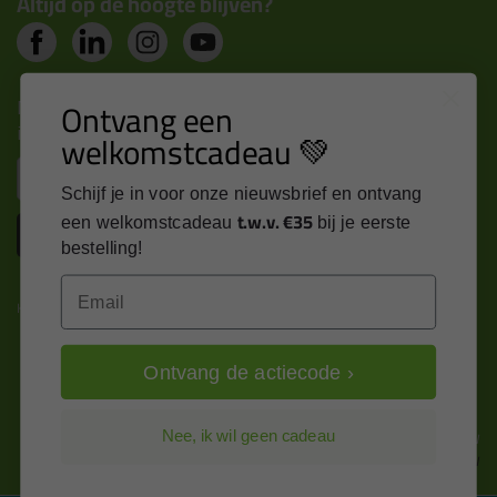
Altijd op de hoogte blijven?
Nieuws, tips en exclusieve deals rechtstreeks in je
Ontvang een
inbox
welkomstcadeau 💚
Email
Schijf je in voor onze nieuwsbrief en ontvang
t.w.v. €35
een welkomstcadeau
bij je eerste
Inschrijven
bestelling!
Email
Kitcentrum is trots op:
Ontvang de actiecode ›
Alle prijzen zijn in EURO en excl. 21% BTW
Nee, ik wil geen cadeau
wijzig naar incl. BTW