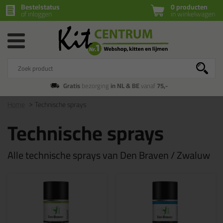
Bestelstatus
0 producten
of inloggen
in winkelwagen
Gratis
bezorging
in NL & BE
vanaf
75,-
Home
Technische sprays
Technische sprays
Alle technische sprays van Den Braven / Zwaluw