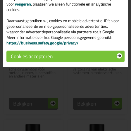
voor
weigeren
, plaatsen we alleen functionele en analytische
cookies.
Daarnaast gebruiken wij cookies en mobiele advertentie-ID’s voor
gepersonaliseerde en niet-gepersonaliseerde advertenties,
waaronder advertentiepersonalisatie via partners zoals Google.
Meer informatie over hoe Google persoonsgegevens gebruikt:
https://business.safety.google/privacy/
5,
6,
29
19
(2)
Cookies accepteren
Zwaluw PTFE Spray
Zwaluw Contactspray
400ml
400ml
Kleurloos smeer-, glij- en
Voor onderhoud en
scheidingsmiddel voor
verzorging van elektrische
metaal, rubber, kunststoffen
systemen in motorvoertuigen
en andere materialen
Bekijken
Bekijken