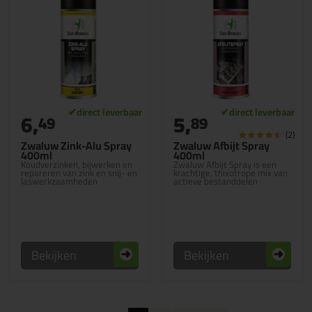
6,
5,
49
89
(2)
Zwaluw Zink-Alu Spray
Zwaluw Afbijt Spray
400ml
400ml
Koudverzinken, bijwerken en
Zwaluw Afbijt Spray is een
repareren van zink en snij- en
krachtige, thixotrope mix van
laswerkzaamheden
actieve bestanddelen
Bekijken
Bekijken