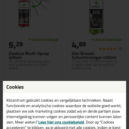
5,
4,
29
89
(1)
Zwaluw Multi-Spray
Den Braven
400ml
Schuimreiniger 400ml
De ultieme oplossing voor
Universele schuimreiniger is
vele problemen en ruikt
te gebruiken bij de auto en
lekker
huishouding
Cookies
Bekijken
Bekijken
Kitcentrum gebruikt cookies en vergelijkbare technieken. Naast
functionele en analytische cookies waardoor de website goed werkt,
plaatsen we ook marketing cookies zodat wij en derde partijen jouw
internetgedrag kunnen volgen en persoonlijke content kunnen laten
zien. Meer weten?
Lees hier ons cookiebeleid
. Door op "Cookies
accepteren" te klikken, ga je akkoord met alle cookies. Indien je kiest