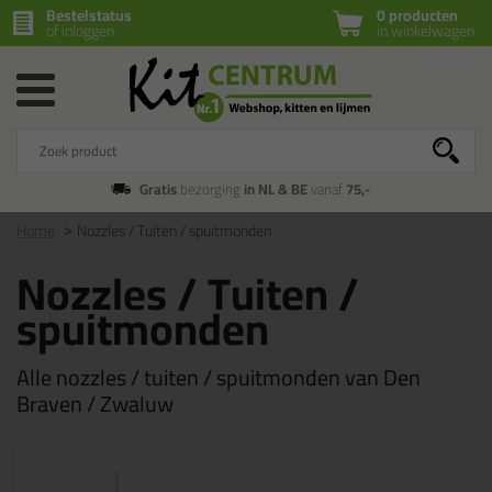
Bestelstatus
0 producten
of inloggen
in winkelwagen
Gratis
bezorging
in NL & BE
vanaf
75,-
Home
Nozzles / Tuiten / spuitmonden
Nozzles / Tuiten /
spuitmonden
Alle nozzles / tuiten / spuitmonden van Den
Braven / Zwaluw