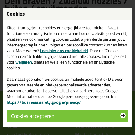
Den Braven / Zwaluw nozzles /
tuiten / spuitmonden -
Kitcentrum.nl
Cookies
Kitcentrum gebruikt cookies en vergelijkbare technieken. Naast
Bestel al je nozzles / tuiten / spuitmonden van het merk Den Braven /
functionele en analytische cookies waardoor de website goed werkt,
Zwaluw bij Kitcentrum.nl - gewoon uit voorraad geleverd, vandaag
plaatsen we ook marketing cookies zodat wij en derde partijen jouw
besteld, morgen in huis!
internetgedrag kunnen volgen en persoonlijke content kunnen laten
zien. Meer weten?
Lees hier ons cookiebeleid
. Door op "Cookies
accepteren" te klikken, ga je akkoord met alle cookies. Indien je kiest
Voor 21:00 uur besteld
Gratis
bezorging in
NL & BE
voor
weigeren
, plaatsen we alleen functionele en analytische
morgen in huis
vanaf
75,-
cookies.
Grootste assortiment
PostNL afhaalpunt: kies zelf
Daarnaast gebruiken wij cookies en mobiele advertentie-ID’s voor
uit voorraad leverbaar
wanneer je afhaalt
gepersonaliseerde en niet-gepersonaliseerde advertenties,
waaronder advertentiepersonalisatie via partners zoals Google.
Meer informatie over hoe Google persoonsgegevens gebruikt:
Informatie
Over ons
https://business.safety.google/privacy/
Tips en tricks
Wie wij zijn?
Cookies accepteren
Keuzehulpen
Vacatures bij kitcentrum.nl
Acties
Over Kitcentrum.nl
Levertijd & Bezorging
Maatschappelijk