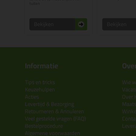
tuiten
Bekijken
Bekijken
Informatie
Over
Tips en tricks
Wie wi
Keuzehulpen
Vacatu
Acties
Over 
Levertijd & Bezorging
Maats
Retourneren & Annuleren
Wink
Veel gestelde vragen (FAQ)
Conta
Bestelprocedure
Lever
Algemene voorwaarden