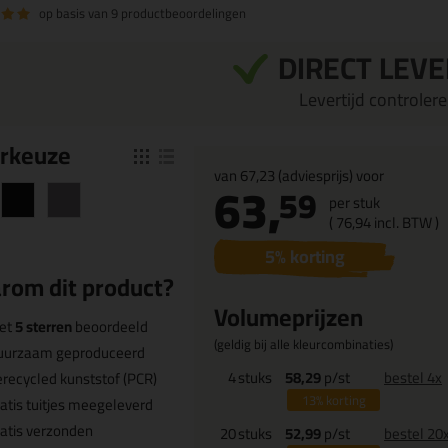
op basis van
9 productbeoordelingen
DIRECT LEV
Levertijd controleren
r
keuze
van
67,23
(adviesprijs) voor
63,
59
per stuk
(
76,
94
incl. BTW )
5
% korting
rom dit product?
Volumeprijzen
et
5 sterren
beoordeeld
(geldig bij alle kleurcombinaties)
uurzaam geproduceerd
4
stuks
58,29
p/st
bestel 4x
recycled kunststof (PCR)
13%
korting
atis tuitjes meegeleverd
atis verzonden
20
stuks
52,99
p/st
bestel 20