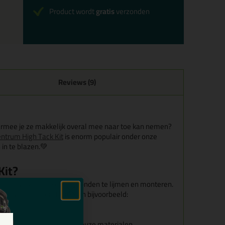
Product wordt
gratis
verzonden
Reviews (9)
armee je ze makkelijk overal mee naar toe kan nemen?
entrum High Tack Kit
is enorm populair onder onze
in te blazen.
💚
Kit?
en op vrijwel alle ondergronden te lijmen en monteren.
ale verlijmingen. Denk aan bijvoorbeeld:
iet, beton en kritische poreuze materialen.