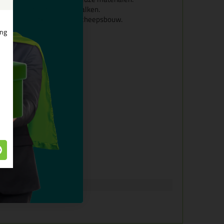
tie- en plaatmateriaal en balken.
, gevels, luchtkanalen en scheepsbouw.
ing
n)
it