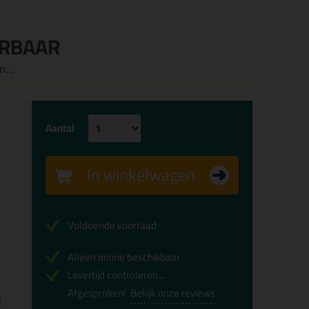
ERBAAR
...
Aantal
In winkelwagen
Voldoende voorraad
Alleen online beschikbaar
Levertijd controleren...
Afgesproken!
Bekijk onze reviews
x