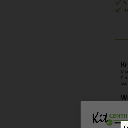
V
1
Kr
Mee
Dan 
kla
Wa
Kit
Van
C