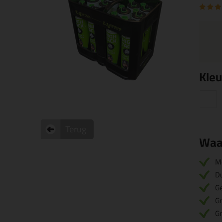
Kleu
Terug
Waa
M
D
Ge
Gr
Gr