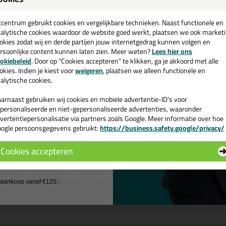
een
Montage van constructieprofielen zoals plinten, tegels, latten, isola
Verlijming en/of montage van metaaldelen, zoals daken, containers
cadeau 💚
tcentrum gebruikt cookies en vergelijkbare technieken. Naast functionele en
alytische cookies waardoor de website goed werkt, plaatsen we ook market
nmerken van de Kitcentrum High Tack Kit
okies zodat wij en derde partijen jouw internetgedrag kunnen volgen en
rsoonlijke content kunnen laten zien. Meer weten?
Lees hier ons
e nieuwsbrief en ontvang een
Duurzaam
geproduceerd
♻️
okiebeleid
. Door op "Cookies accepteren" te klikken, ga je akkoord met alle
v. €35,-
bij je eerste bestelling!
Duurzame
doos
♻️
okies. Indien je kiest voor
weigeren
, plaatsen we alleen functionele en
alytische cookies.
Duurzame
PCR koker
♻️
Extreem hoge aanvangshechting (400 kg/m²)
arnaast gebruiken wij cookies en mobiele advertentie-ID’s voor
Permanent elastisch (bewegingscapaciteit van 20%)
personaliseerde en niet-gepersonaliseerde advertenties, waaronder
Kleuren: Wit, Zwart en Grijs (het enige wat niet groen is
😉
)
vertentiepersonalisatie via partners zoals Google. Meer informatie over hoe
Verlijmen van vrijwel alle materialen
ogle persoonsgegevens gebruikt:
https://business.safety.google/privacy/
Ook geschikt voor natuursteen
 de actiecode ›
Perfect overschilderbaar met syntetische- en dispersieverfsysteme
Cookies accepteren
Perfect te schuren en te slijpen na volledige uitharding
 wil geen cadeau
genschappen Kitcentrum Kratje High Tack K
j aankoop vanaf €125,-
rk
Kitcentrum
nmerk
Kratje