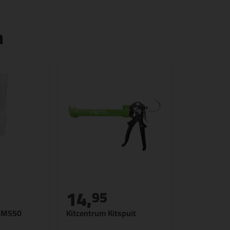
n
14,
95
K M550
Kitcentrum Kitspuit