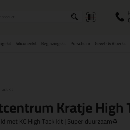
I
a
agekit
Siliconenkit
Beglazingskit
Purschuim
Gevel- & Vloerkit
zorging
in NL & BE
vanaf
75,-
Grootste assortiment
uit voorraad le
Tack Kit
tcentrum Kratje High 
ld met KC High Tack kit | Super duurzaam♻️