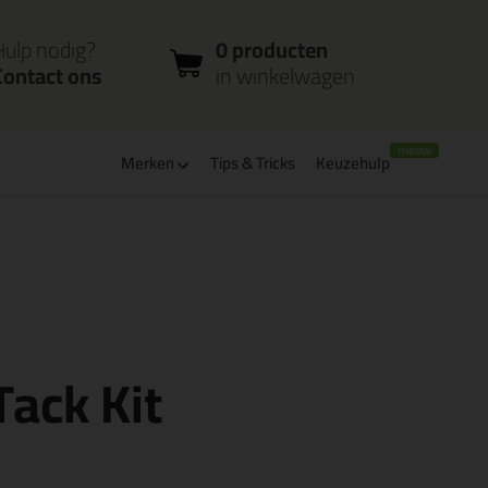
nloggen
Bestelstatus
0 producten
ccount
controleren
in winkelwagen
Hulp nodig?
0 producten
Contact ons
in winkelwagen
Merken
Tips & Tricks
Keuzehulp
verbaar
PostNL afhaalpunt: kies zelf wanneer je afhaalt
Tack Kit