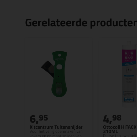
Gerelateerde producte
6,
4,
95
98
Kitcentrum Tuitensnijder
Ottocoll HITAC
310ML
Voor het veilig openmaken van
Duitse top kwaliteit
kokers en op maat snijden van