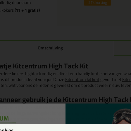
olledig duurzaam
21%
korting
2 kokers
(11 + 1 gratis)
Omschrijving
atje Kitcentrum High Tack Kit
rdere kokers hightack nodig en direct een handig kratje ontvangen wa
is dit product ideaal voor jou! Onze
Kitcentrum kit krat
gevuld met
Kitc
nten, wat voor ons de reden is geweest om dit product weer nieuw leven 
nneer gebruik je de Kitcentrum High Tack 
centrum High Tack Kit is DE montagekit om in alle (weers)omstandighed
wege de hoge aanvangshechting is een hightack de beste keus bij vertic
Zware montageverbindingen zonder klemmen en fixeren.
Constructies met direct hoog belastbare lijmverbindingen.
ookies
Verlijming van spiegels, natuur- en hardsteen, inclusief marmer, gran