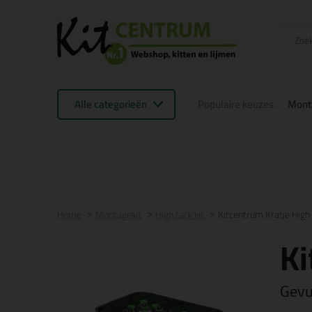
Alle categorieën
Populaire keuzes:
Mont
Voor 16:00 uur besteld
morgen in huis
Gratis
be
Home
Montagekit
High tack kit
Kitcentrum Kratje High 
Ki
Gevu