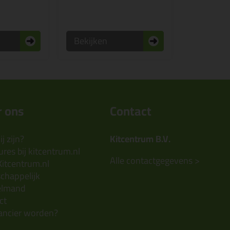
Bekijken
 ons
Contact
j zijn?
Kitcentrum B.V.
res bij kitcentrum.nl
Alle contactgegevens >
Kitcentrum.nl
chappelijk
elmand
ct
ancier worden?